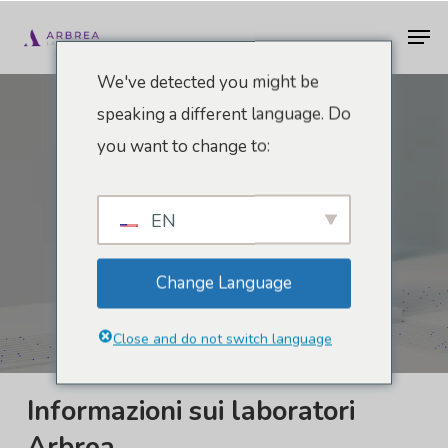
Vai
Men
al
contenuto
We've detected you might be
principale
speaking a different language. Do
Unisciti al nostro team
you want to change to:
Ingegnere
Infrastrutture
EN
Cloud E Sicurezza
Change Language
Close and do not switch language
Informazioni sui laboratori
Arbrea