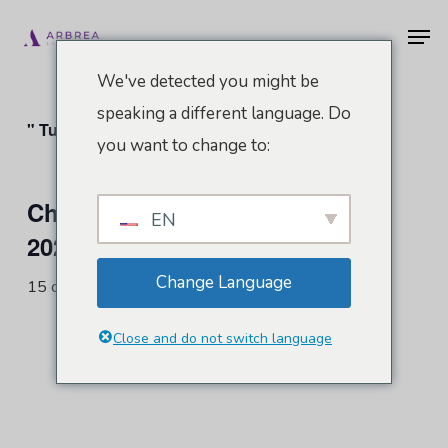
Vai
Men
al
contenuto
We've detected you might be
principale
speaking a different language. Do
" Tutti gli Eventi
you want to change to:
Chirurgia Plastica The Meeting
EN
2026
Change Language
15 ottobre
-
18 ottobre
Close and do not switch language