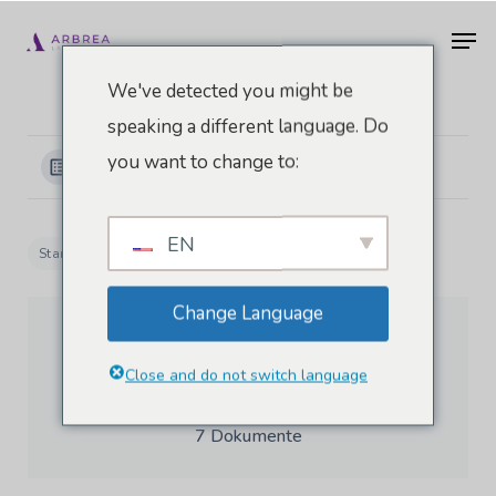
Zum
Men
Hauptinhalt
springen
We've detected you might be
speaking a different language. Do
you want to change to:
Kategorien anzeigen
EN
Startseite
Dokumente
Arbrea Körper
Change Language
Close and do not switch language
Arbrea Körper
7 Dokumente