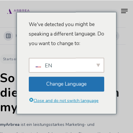
Zum
Men
Hauptinhalt
springen
We've detected you might be
speaking a different language. Do
Kategorien anzeigen
you want to change to:
Startseite
Dokumente
myArbrea
So beantragen Sie die Aktivierung von myArbrea
EN
So beantragen Sie
Change Language
die Aktivierung von
Close and do not switch language
myArbrea
myArbrea
ist ein leistungsstarkes Marketing- und