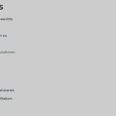
s
esichts
n zu
ulationen
lisieren
.
ltation
.