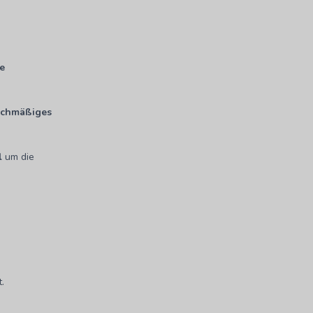
le
ichmäßiges
l
um die
.