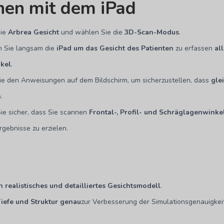
nen mit dem iPad
Sie
Arbrea Gesicht
und wählen Sie die
3D-Scan-Modus
.
 Sie langsam die
iPad um das Gesicht des Patienten
zu erfassen
al
nkel
.
ie den Anweisungen auf dem Bildschirm, um sicherzustellen, dass
gle
n
.
Sie sicher, dass Sie scannen
Frontal-, Profil- und Schräglagenwinke
rgebnisse zu erzielen.
n realistisches und detailliertes Gesichtsmodell
.
iefe und Struktur genau
zur Verbesserung der Simulationsgenauigkeit