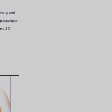
erung und
anpassungen
und 3D-