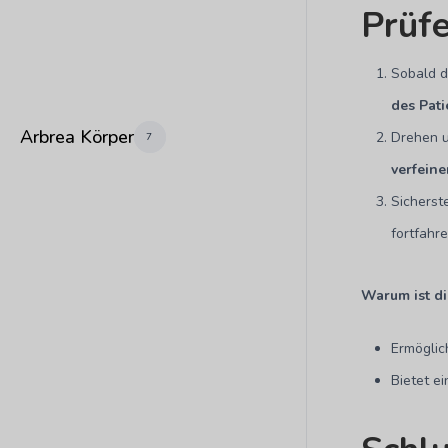
Prüf
Sobald d
des Pat
Arbrea Körper
Drehen u
7
verfeine
Sicherst
fortfahre
Warum ist di
Ermögli
Bietet e