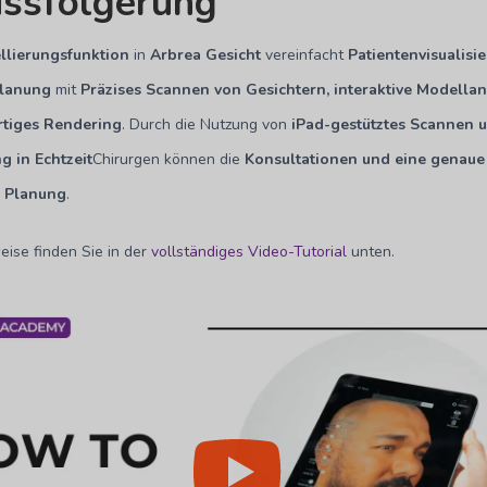
ussfolgerung
lierungsfunktion
in
Arbrea Gesicht
vereinfacht
Patientenvisualisi
lanung
mit
Präzises Scannen von Gesichtern, interaktive Modell
tiges Rendering
. Durch die Nutzung von
iPad-gestütztes Scannen 
g in Echtzeit
Chirurgen können die
Konsultationen und eine genaue
e Planung
.
ise finden Sie in der
vollständiges Video-Tutorial
unten.