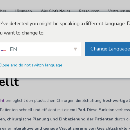
ber
Lösungen
Was Gibt's Neues
Ressourcen
Vertrauensw
've detected you might be speaking a different language. 
u want to change to:
Dokumente
Arbrea-Gesichtsakademie
Wie man ein 3D-Modell erstellt
Change Language
EN
 man ein 3D-Modell
Close and do not switch language
ellt
cht
ermöglicht den plastischen Chirurgen die Schaffung
hochwertige 
Patienten schnell und effizient mit einem
iPad
. Diese Funktion verbess
en, chirurgische Planung und Einbeziehung der Patienten
durch di
g einer
interaktive und genaue Visualisierung von Gesichtsstruktu