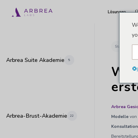
Zum
Lösungen
Ü
Hauptinhalt
springen
We
yo
Startseite
Arbrea Suite Akademie
5
Wie
erst
Arbrea Gesi
Arbrea-Brust-Akademie
22
Modelle
von 
Konsultation
Bereitstellun