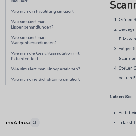
Scan
simuliert
Wie man ein Facelifting simuliert
Öffnen 
Wie simuliert man
Lippenbehandlungen?
Bewegen
Wie simuliert man
Blickwi
Wangenbehandlungen?
Folgen S
Wie man die Gesichtssimulation mit
Scanne
Patienten teilt
Stellen 
Wie simuliert man Kinnoperationen?
besten E
Wie man eine Bichektomie simuliert
Nutzen Sie
:
Bietet
ei
myArbrea
Erfasst
T
13