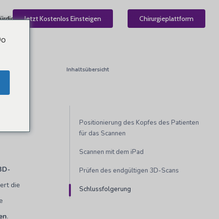
ürdig
Jetzt Kostenlos Einsteigen
DE
Chirurgieplattform
Do
Inhaltsübersicht
Positionierung des Kopfes des Patienten
für das Scannen
Scannen mit dem iPad
3D-
Prüfen des endgültigen 3D-Scans
ert die
Schlussfolgerung
e
ren
.