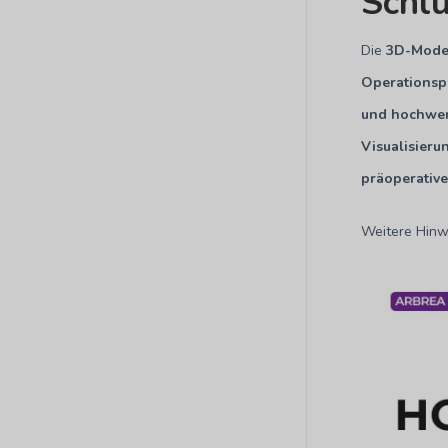
Schl
Die
3D-Model
Operationsp
und hochwer
Visualisierun
präoperativ
Weitere Hinwe