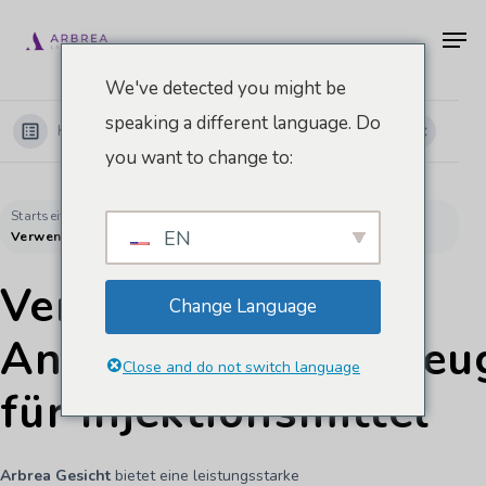
Zum
Men
Hauptinhalt
springen
We've detected you might be
speaking a different language. Do
Kategorien anzeigen
you want to change to:
Startseite
Dokumente
Arbrea-Gesichtsakademie
EN
Verwendung des Anmerkungswerkzeugs für Injektionsmittel
Verwendung des
Change Language
Anmerkungswerkzeu
Close and do not switch language
für Injektionsmittel
Arbrea Gesicht
bietet eine leistungsstarke