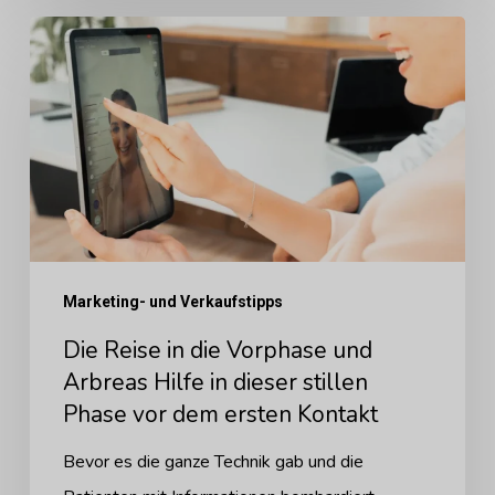
Die
Reise
in
die
Vorphase
und
Arbreas
Hilfe
Marketing- und Verkaufstipps
in
Die Reise in die Vorphase und
dieser
Arbreas Hilfe in dieser stillen
stillen
Phase vor dem ersten Kontakt
Phase
vor
Bevor es die ganze Technik gab und die
dem