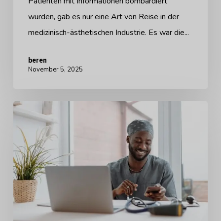
Patienten mit Informationen bombardiert
ersten
wurden, gab es nur eine Art von Reise in der
Kontakt
medizinisch-ästhetischen Industrie. Es war die...
beren
November 5, 2025
Arbrea
Labs
beherrscht
das
FOMA
Mindset
und
hilft