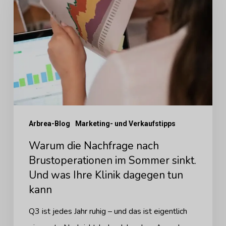
nach
Brustoperationen
im
Sommer
sinkt.
Und
was
Arbrea-Blog
Marketing- und Verkaufstipps
Ihre
Klinik
Warum die Nachfrage nach
dagegen
Brustoperationen im Sommer sinkt.
Und was Ihre Klinik dagegen tun
tun
kann
kann
Q3 ist jedes Jahr ruhig – und das ist eigentlich