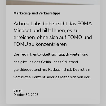
Ihnen,
Marketing- und Verkaufstipps
es
zu
Arbrea Labs beherrscht das FOMA
erreichen,
Mindset und hilft Ihnen, es zu
erreichen, ohne sich auf FOMO und
ohne
FOMU zu konzentrieren
sich
auf
Die Technik entwickelt sich täglich weiter, und
FOMO
das gibt uns das Gefühl, dass Stillstand
und
gleichbedeutend mit Rückschritt ist. Das ist ein
FOMU
verrücktes Konzept, aber es leitet sich von der...
zu
konzentrieren
beren
Oktober 30, 2025