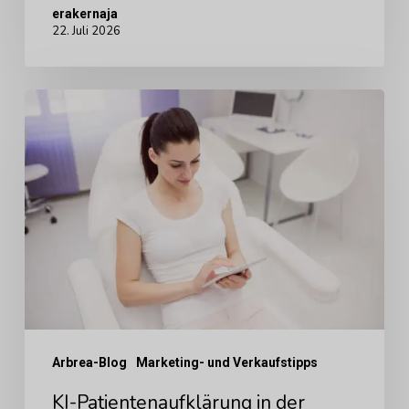
erakernaja
22. Juli 2026
KI-
Patientenaufklärung
in
der
plastischen
Chirurgie:
Was
die
Forschung
Arbrea-Blog
Marketing- und Verkaufstipps
tatsächlich
zeigt
KI-Patientenaufklärung in der