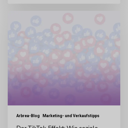
Der
TikTok-
Effekt:
Wie
soziale
Medien
neu
definieren,
was
Patienten
wollen
Arbrea-Blog
Marketing- und Verkaufstipps