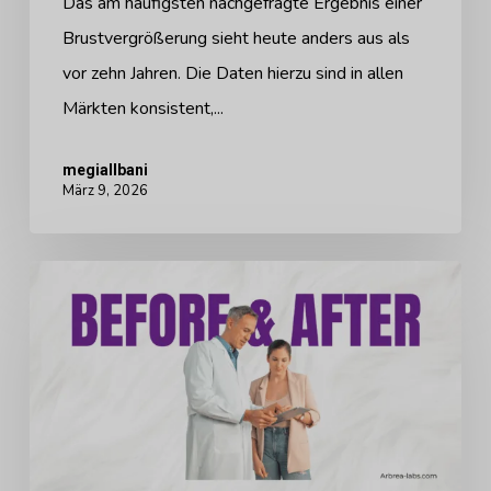
Das am häufigsten nachgefragte Ergebnis einer
Brustvergrößerung sieht heute anders aus als
vor zehn Jahren. Die Daten hierzu sind in allen
Märkten konsistent,...
megiallbani
März 9, 2026
Der
Tod
der
statischen
Vorher-
Nachher-
Fotos