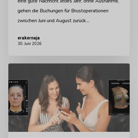
eine gute Nachricht Jedes Jahr, ohne Ausnahme,
gehen die Buchungen für Brustoperationen
zwischen Juni und August zurück....
erakernaja
30. Juni 2026
Warum
KI-
generierte
Vorher-
Nachher-
Bilder
der
neue