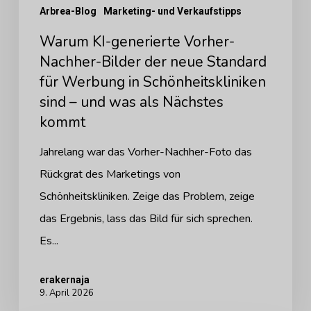
Arbrea-Blog
Marketing- und Verkaufstipps
Standard
Warum KI-generierte Vorher-
für
Nachher-Bilder der neue Standard
Werbung
für Werbung in Schönheitskliniken
in
sind – und was als Nächstes
Schönheitskliniken
kommt
sind
Jahrelang war das Vorher-Nachher-Foto das
–
Rückgrat des Marketings von
und
Schönheitskliniken. Zeige das Problem, zeige
was
das Ergebnis, lass das Bild für sich sprechen.
als
Es...
Nächstes
kommt
erakernaja
9. April 2026