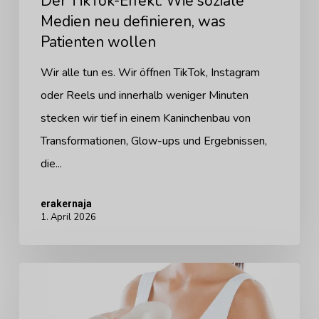
Der TikTok-Effekt: Wie soziale
Medien neu definieren, was
Patienten wollen
Wir alle tun es. Wir öffnen TikTok, Instagram
oder Reels und innerhalb weniger Minuten
stecken wir tief in einem Kaninchenbau von
Transformationen, Glow-ups und Ergebnissen,
die...
erakernaja
1. April 2026
Die
Verschiebung,
über