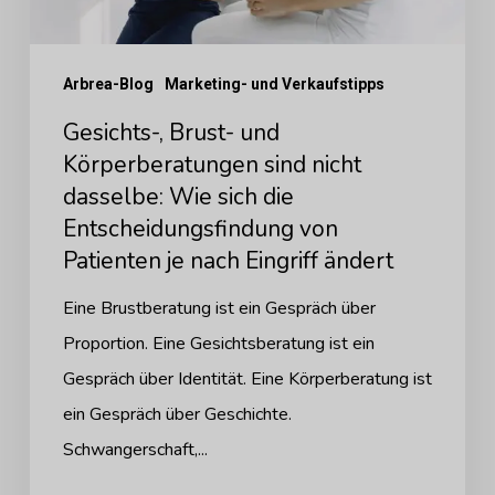
Wie
sich
Arbrea-Blog
Marketing- und Verkaufstipps
die
Entscheidungsfindung
Gesichts-, Brust- und
von
Körperberatungen sind nicht
dasselbe: Wie sich die
Patienten
Entscheidungsfindung von
je
Patienten je nach Eingriff ändert
nach
Eingriff
Eine Brustberatung ist ein Gespräch über
ändert
Proportion. Eine Gesichtsberatung ist ein
Gespräch über Identität. Eine Körperberatung ist
ein Gespräch über Geschichte.
Schwangerschaft,...