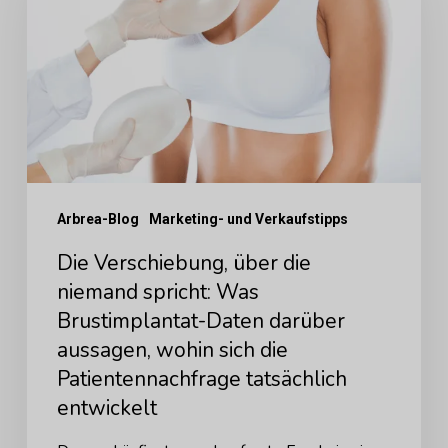
die
niemand
spricht:
Was
Brustimplantat-
Daten
Arbrea-Blog
Marketing- und Verkaufstipps
darüber
aussagen,
Die Verschiebung, über die
wohin
niemand spricht: Was
Brustimplantat-Daten darüber
sich
aussagen, wohin sich die
die
Patientennachfrage tatsächlich
Patientennachfrage
entwickelt
tatsächlich
entwickelt