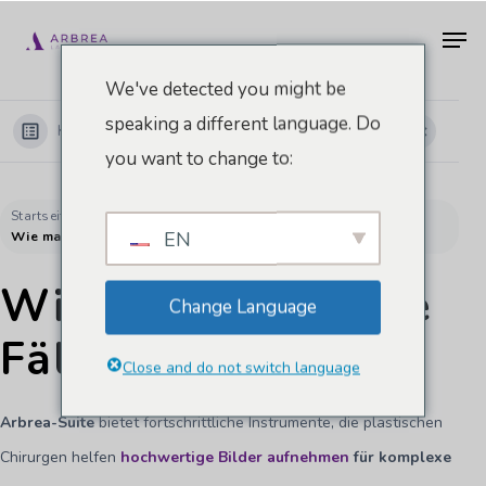
Zum
Men
Hauptinhalt
springen
We've detected you might be
speaking a different language. Do
Kategorien anzeigen
you want to change to:
Startseite
Dokumente
Arbrea-Brust-Akademie
EN
Wie man komplexe Fälle erfasst
Wie man komplexe
Change Language
Fälle erfasst
Close and do not switch language
Arbrea-Suite
bietet fortschrittliche Instrumente, die plastischen
Chirurgen helfen
hochwertige Bilder aufnehmen
für komplexe