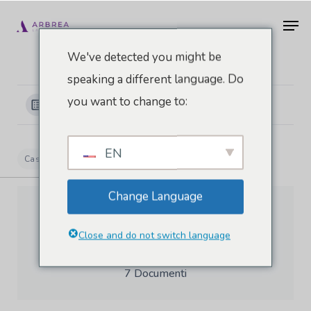
Vai
Men
al
contenuto
We've detected you might be
principale
speaking a different language. Do
you want to change to:
Visualizza le categorie
EN
Casa
Documenti
Corpo Arbrea
Change Language
Close and do not switch language
Corpo Arbrea
7 Documenti