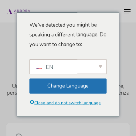
Vai
Men
al
contenuto
We've detected you might be
principale
speaking a different language. Do
Arbrea Suite
you want to change to:
Training Hub
EN
Una risorsa completa per aiutarvi a navigare,
Change Language
personalizzare e ottimizzare la vostra esperienza
Arbrea.
Close and do not switch language