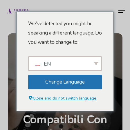
Vai
Men
al
contenuto
We've detected you might be
principale
speaking a different language. Do
you want to change to:
EN
Change Language
Close and do not switch language
Dispositivi
Compatibili Con