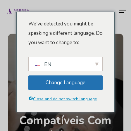
Pular
Men
para
o
We've detected you might be
conteúdo
speaking a different language. Do
principal
you want to change to:
EN
Change Language
Close and do not switch language
Dispositivos
Compatíveis Com