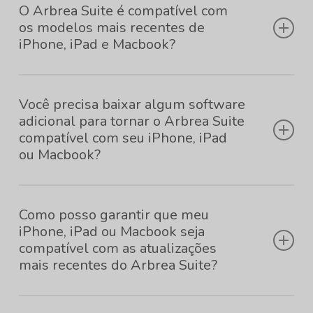
O Arbrea Suite é compatível com
os modelos mais recentes de
iPhone, iPad e Macbook?
Sim, o Arbrea Suite foi projetado para ser compatível
Você precisa baixar algum software
com os modelos mais recentes de iPhone, iPad ou
adicional para tornar o Arbrea Suite
Macbook disponíveis no mercado. Nossa equipe garante
compatível com seu iPhone, iPad
atualizações pontuais para manter a compatibilidade com
ou Macbook?
os lançamentos de novos dispositivos, para que você
Não, o Arbrea Suite está disponível como um aplicativo
possa desfrutar dos benefícios do Arbrea Suite em seus
Como posso garantir que meu
autônomo no
Loja de aplicativos
. Basta baixar o Arbrea
dispositivos mais novos sem nenhum problema.
iPhone, iPad ou Macbook seja
Suite na App Store do seu iPhone, iPad ou Macbook, e
compatível com as atualizações
você estará pronto. Não há necessidade de software ou
mais recentes do Arbrea Suite?
plugins adicionais para garantir a compatibilidade com o
Para garantir a compatibilidade com as atualizações mais
seu dispositivo.