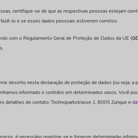
soas, certifique-se de que as respectivas pessoas estejam cie
 fazê-lo e se esses dados pessoais estiverem corretos.
ordo com o Regulamento Geral de Proteção de Dados da UE (
G
s.
me descrito nesta declaração de proteção de dados (ou seja, a 
enhamos informado o contrário em determinados casos. Você pode
es detalhes de contato: Technoparkstrasse 1, 8005 Zurique e
da
s
rviços, é necessário registrar-se e fornecer determinadas inf