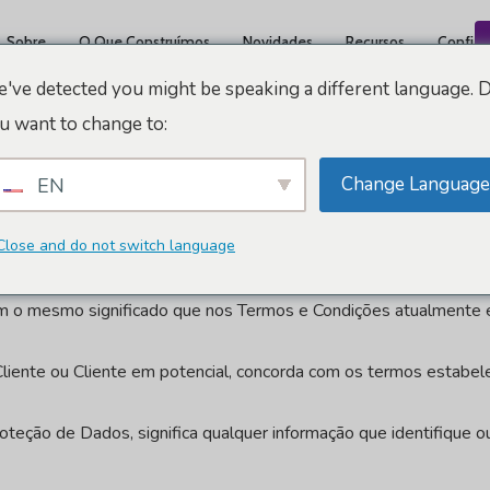
Sobre
O Que Construímos
Novidades
Recursos
Confiáv
've detected you might be speaking a different language. 
u want to change to:
Labs AG
Change Language
EN
Arbrea Labs AG, Zurique, Suíça ("
nós
" ou "
nós
"), descreve com
mente uma descrição abrangente de nosso processamento de dad
Close and do not switch language
 aplicáveis a circunstâncias específicas. Os regulamentos de 
m o mesmo significado que nos Termos e Condições atualmente 
liente ou Cliente em potencial, concorda com os termos estabelec
eção de Dados, significa qualquer informação que identifique ou