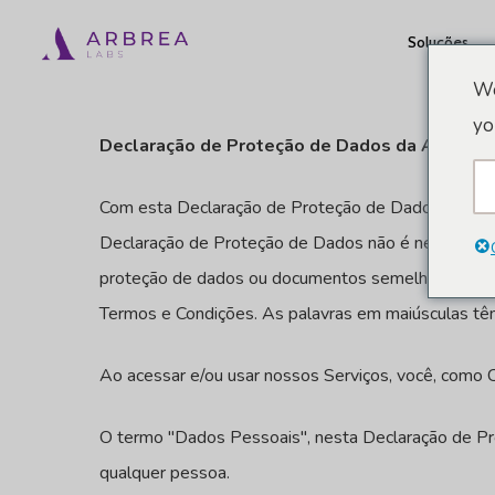
Pular
Soluções
para
o
We
conteúdo
yo
Declaração de Proteção de Dados da Arbrea 
principal
Com esta Declaração de Proteção de Dados, nós, a 
Declaração de Proteção de Dados não é necessaria
proteção de dados ou documentos semelhantes sejam
Termos e Condições. As palavras em maiúsculas tê
Ao acessar e/ou usar nossos Serviços, você, como C
O termo "Dados Pessoais", nesta Declaração de Prot
qualquer pessoa.