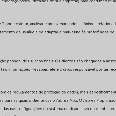
 endereço postal, detalhes de sua empresa) para conduzir o rel
G pode coletar, analisar e armazenar dados anônimos relacionad
mento do usuário e de adaptar o marketing às preferências do u
pessoal de usuários finais. Os clientes são obrigados a abste
a tais Informações Pessoais, ele é o único responsável por ter 
 com os regulamentos de proteção de dados, mais especificamente
as para as quais o cliente usa o Arbrea App. O Arbrea App o apo
adas nas configurações do sistema no dispositivo do cliente: pr