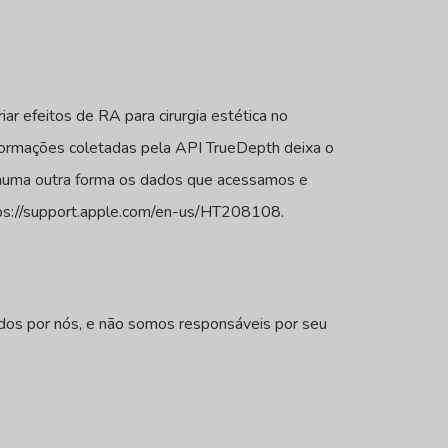
r efeitos de RA para cirurgia estética no
nformações coletadas pela API TrueDepth deixa o
nhuma outra forma os dados que acessamos e
tps://support.apple.com/en-us/HT208108.
ados por nós, e não somos responsáveis por seu