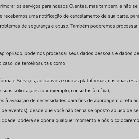
morar os serviços para nossos Clientes, mas também, e não se li
recebamos uma notificação de cancelamento de sua parte, para
r problemas de segurança e abuso. Também poderemos processar d
 apropriado, podemos processar seus dados pessoais e dados pess
 caso, de terceiros), tais como
orma e Serviços, aplicativos e outras plataformas, nas quais est
uas solicitações (por exemplo, consultas à mídia);
os à avaliação de necessidades para fins de abordagem direta ao 
ão de eventos), desde que você não tenha se oposto ao uso de seu
licidade, poderá se opor a qualquer momento e nós o colocaremo