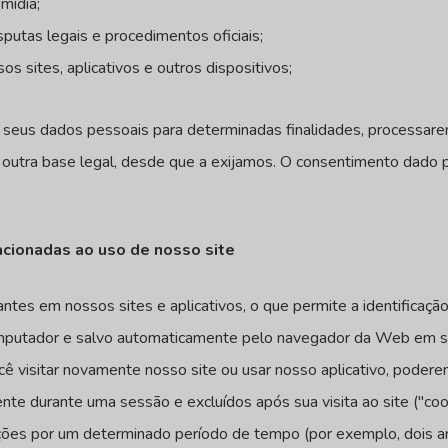
mídia;
sputas legais e procedimentos oficiais;
os sites, aplicativos e outros dispositivos;
 seus dados pessoais para determinadas finalidades, processa
utra base legal, desde que a exijamos. O consentimento dado p
acionadas ao uso de nosso site
tes em nossos sites e aplicativos, o que permite a identificaçã
omputador e salvo automaticamente pelo navegador da Web em s
você visitar novamente nosso site ou usar nosso aplicativo, po
te durante uma sessão e excluídos após sua visita ao site ("co
mações por um determinado período de tempo (por exemplo, dois 