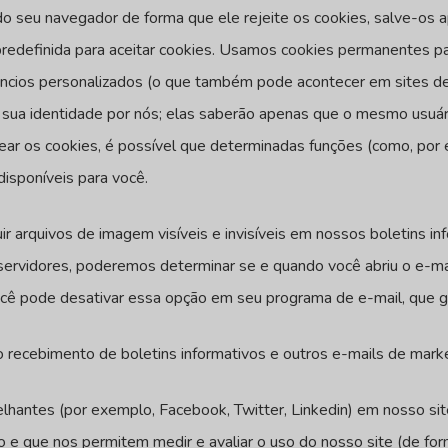
 do seu navegador de forma que ele rejeite os cookies, salve-os
redefinida para aceitar cookies. Usamos cookies permanentes p
núncios personalizados (o que também pode acontecer em sites d
ua identidade por nós; elas saberão apenas que o mesmo usuário 
ar os cookies, é possível que determinadas funções (como, por e
isponíveis para você.
ir arquivos de imagem visíveis e invisíveis em nossos boletins i
ervidores, poderemos determinar se e quando você abriu o e-ma
ocê pode desativar essa opção em seu programa de e-mail, que 
o recebimento de boletins informativos e outros e-mails de marke
antes (por exemplo, Facebook, Twitter, Linkedin) em nosso site.
e que nos permitem medir e avaliar o uso do nosso site (de for