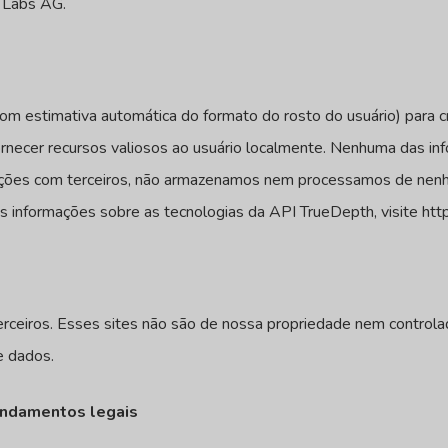
a Labs AG.
 estimativa automática do formato do rosto do usuário) para cria
fornecer recursos valiosos ao usuário localmente. Nenhuma das i
rmações com terceiros, não armazenamos nem processamos de ne
s informações sobre as tecnologias da API TrueDepth, visite ht
terceiros. Esses sites não são de nossa propriedade nem control
e dados.
undamentos legais