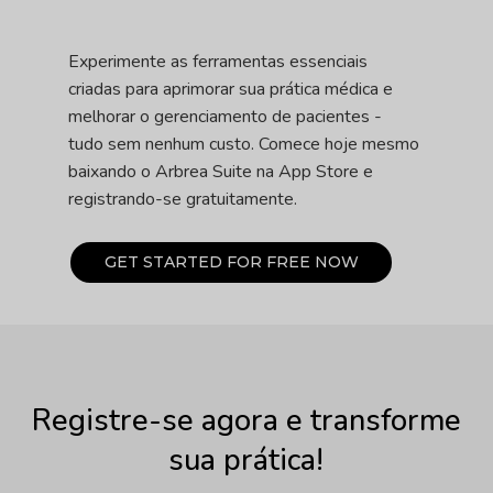
Experimente as ferramentas essenciais
criadas para aprimorar sua prática médica e
melhorar o gerenciamento de pacientes -
tudo sem nenhum custo. Comece hoje mesmo
baixando o Arbrea Suite na App Store e
registrando-se gratuitamente.
G
E
T
S
T
A
R
T
E
D
F
O
R
F
R
E
E
N
O
W
Registre-se agora e transforme
sua prática!