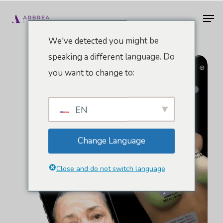
Pular
Men
para
o
We've detected you might be
conteúdo
speaking a different language. Do
principal
you want to change to:
EN
Change Language
Close and do not switch language