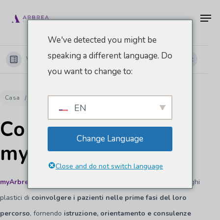
Vai
Men
al
contenuto
We've detected you might be
principale
speaking a different language. Do
Visualizza le categorie
you want to change to:
Casa
Documenti
myArbrea
Come utilizzare myArbrea
EN
Come utilizzare
Change Language
myArbrea
Close and do not switch language
myArbrea
è uno strumento innovativo che permette ai chirurghi
plastici di
coinvolgere i pazienti nelle prime fasi del loro
percorso
, fornendo
istruzione, orientamento e consulenze