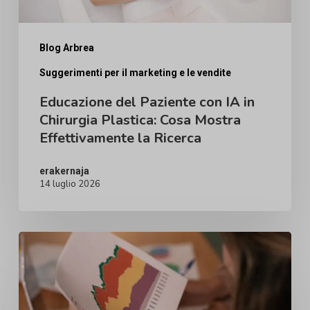
Plastica:
Cosa
Mostra
Blog Arbrea
Effettivamente
Suggerimenti per il marketing e le vendite
la
Educazione del Paziente con IA in
Ricerca
Chirurgia Plastica: Cosa Mostra
Effettivamente la Ricerca
erakernaja
14 luglio 2026
Perché
la
Domanda
di