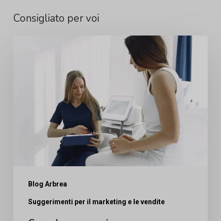
Consigliato per voi
Consulenze
per
viso,
seno
e
corpo
non
sono
uguali:
come
Blog Arbrea
cambia
Suggerimenti per il marketing e le vendite
il