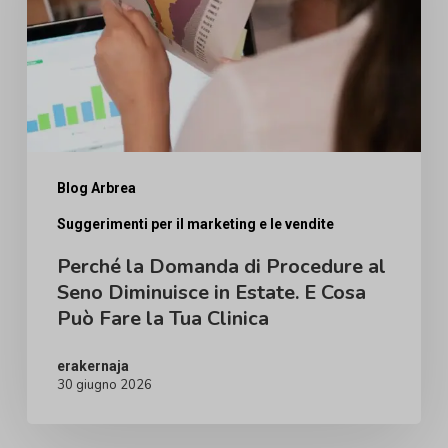
Procedure
al
Seno
Diminuisce
in
Estate.
Blog Arbrea
E
Suggerimenti per il marketing e le vendite
Cosa
Perché la Domanda di Procedure al
Può
Seno Diminuisce in Estate. E Cosa
Può Fare la Tua Clinica
Fare
la
erakernaja
Tua
30 giugno 2026
Clinica