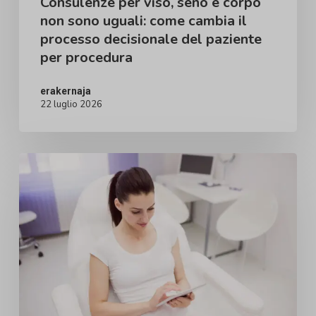
Consulenze per viso, seno e corpo
processo
non sono uguali: come cambia il
processo decisionale del paziente
decisionale
per procedura
del
paziente
erakernaja
22 luglio 2026
per
procedura
Educazione
del
Paziente
con
IA
in
Chirurgia