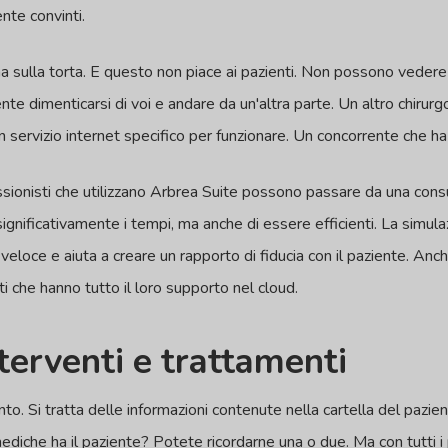
nte convinti.
a sulla torta. E questo non piace ai pazienti. Non possono vedere i 
e dimenticarsi di voi e andare da un'altra parte. Un altro chirurgo
n servizio internet specifico per funzionare. Un concorrente che h
ssionisti che utilizzano Arbrea Suite possono passare da una consu
e significativamente i tempi, ma anche di essere efficienti. La simul
veloce e aiuta a creare un rapporto di fiducia con il paziente. An
ti che hanno tutto il loro supporto nel cloud.
nterventi e trattamenti
to. Si tratta delle informazioni contenute nella cartella del pazient
mediche ha il paziente? Potete ricordarne una o due. Ma con tutti i