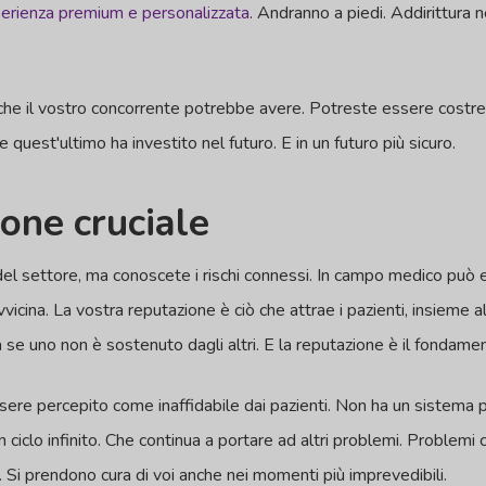
erienza premium e personalizzata
. Andranno a piedi. Addirittura 
o che il vostro concorrente potrebbe avere. Potreste essere costret
quest'ultimo ha investito nel futuro. E in un futuro più sicuro.
one cruciale
l settore, ma conoscete i rischi connessi. In campo medico può e
vicina. La vostra reputazione è ciò che attrae i pazienti, insieme a
la se uno non è sostenuto dagli altri. E la reputazione è il fondam
'essere percepito come inaffidabile dai pazienti. Non ha un sistema 
n ciclo infinito. Che continua a portare ad altri problemi. Problemi
Si prendono cura di voi anche nei momenti più imprevedibili.