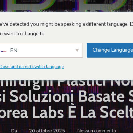
luzioni
Circa
Soluzioni
Novità
Risorse
Fidato
've detected you might be speaking a different language. 
u want to change to:
Change Language
EN
zione E Futuro
Suggerimenti Per Il Marketing E Le 
Close and do not switch language
Chirurghi Plastici N
i Soluzioni Basate 
brea Labs È La Scelt
Da
20 ottobre 2025
Nessun commento