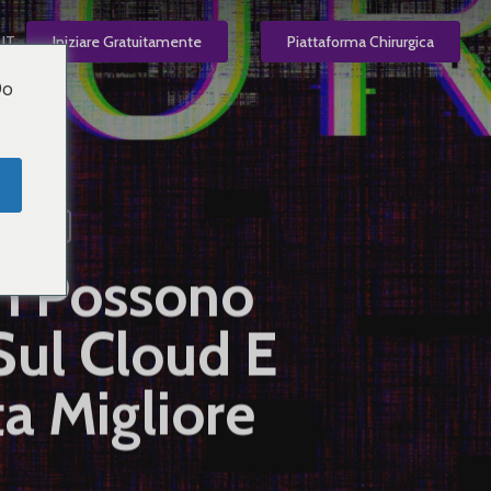
IT
Iniziare Gratuitamente
Piattaforma Chirurgica
Do
Vendite
on Possono
Sul Cloud E
a Migliore