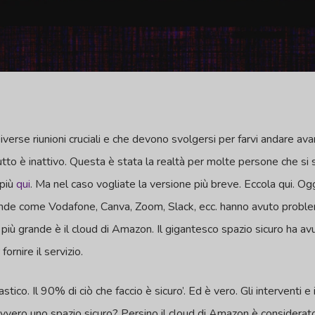
verse riunioni cruciali e che devono svolgersi per farvi andare avan
 Tutto è inattivo. Questa è stata la realtà per molte persone che s
 più
qui
. Ma nel caso vogliate la versione più breve. Eccola qui. Og
ende come Vodafone, Canva, Zoom, Slack, ecc. hanno avuto problemi
più grande è il cloud di Amazon. Il gigantesco spazio sicuro ha av
ornire il servizio.
stico. Il 90% di ciò che faccio è sicuro’. Ed è vero. Gli interventi e 
davvero uno spazio sicuro? Persino il cloud di Amazon è considerato