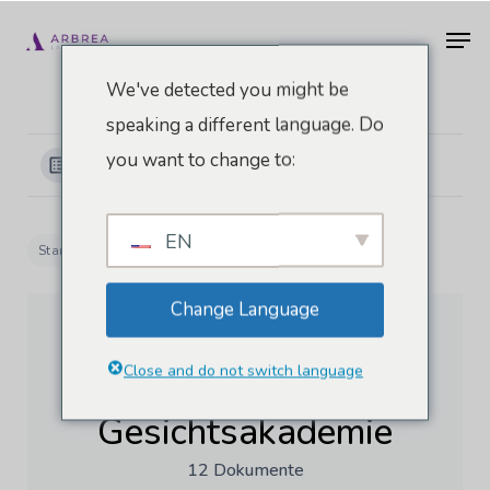
Zum
Men
Hauptinhalt
springen
We've detected you might be
speaking a different language. Do
you want to change to:
Kategorien anzeigen
EN
Startseite
Dokumente
Arbrea-Gesichtsakademie
Change Language
Close and do not switch language
Arbrea-
Gesichtsakademie
12 Dokumente