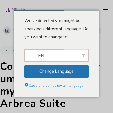
Pular
Men
para
o
We've detected you might be
conteúdo
speaking a different language. Do
Ver categorias
principal
you want to change to:
Início
Documentos
myArbrea
Como compartilhar um caso do myArbrea para o Arbrea Suite
EN
Como compartilhar
Change Language
um caso do
Close and do not switch language
myArbrea para o
Arbrea Suite