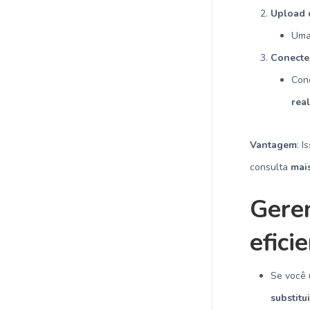
Upload 
Uma 
Conecte
Con
rea
Vantagem
: 
consulta
mais
Gere
efici
Se você
substitu