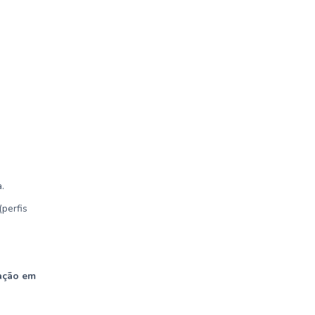
.
(perfis
ação em