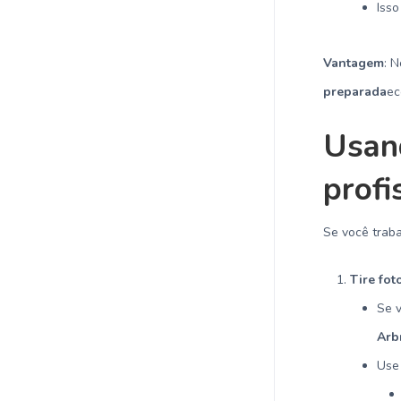
Iss
Vantagem
: 
preparada
ec
Usan
prof
Se você trab
Tire fot
Se v
Arb
Use