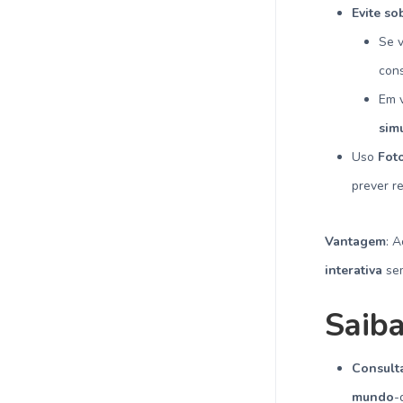
Evite so
Se 
con
Em v
sim
Uso
Foto
prever r
Vantagem
: 
interativa
sem
Saiba
Consulta
mundo
-