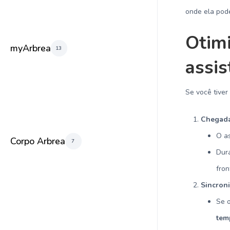
onde ela po
Otim
myArbrea
13
assis
Se você tiver
Chegada 
O as
Corpo Arbrea
7
Dur
fron
Sincron
Se 
tem