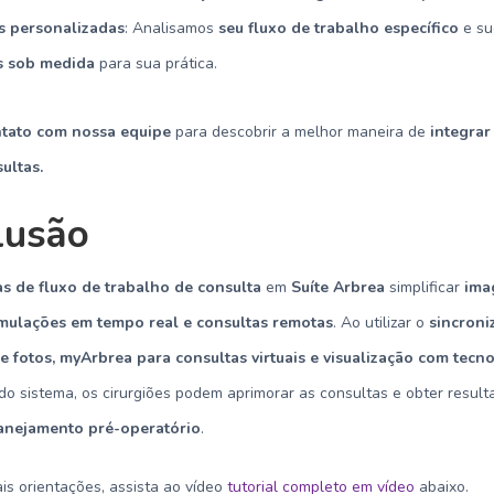
s personalizadas
: Analisamos
seu fluxo de trabalho específico
e su
s sob medida
para sua prática.
ntato com nossa equipe
para descobrir a melhor maneira de
integrar
ultas.
lusão
s de fluxo de trabalho de consulta
em
Suíte Arbrea
simplificar
ima
imulações em tempo real e consultas remotas
. Ao utilizar o
sincroni
e fotos, myArbrea para consultas virtuais e visualização com tecn
o sistema, os cirurgiões podem aprimorar as consultas e obter result
anejamento pré-operatório
.
is orientações, assista ao vídeo
tutorial completo em vídeo
abaixo.