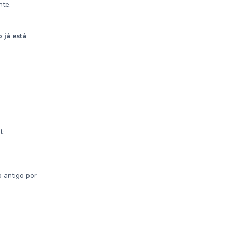
nte.
 já está
l
:
o antigo por