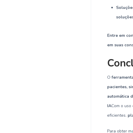
Soluçõe
soluçõe
Entre em co
em suas cons
Conc
O
ferramenta
pacientes, s
automática d
IA
Com o uso d
eficientes.
pl
Para obter ma