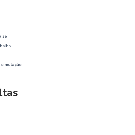
a se
balho.
e simulação
ltas