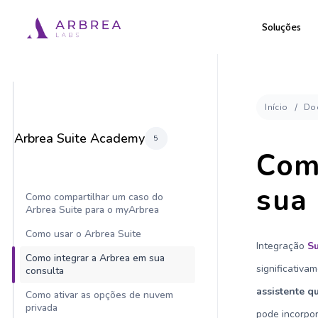
Pular
Soluções
para
o
conteúdo
principal
Início
Do
Arbrea Suite Academy
5
Com
sua
Como compartilhar um caso do
Arbrea Suite para o myArbrea
Como usar o Arbrea Suite
Integração
Su
Como integrar a Arbrea em sua
significativa
consulta
assistente q
Como ativar as opções de nuvem
privada
pode incorpor