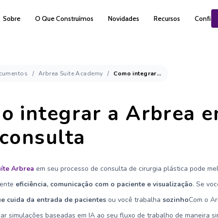
Sobre
O Que Construímos
Novidades
Recursos
Confiáv
cumentos
Arbrea Suite Academy
Como integrar a Arbrea em sua consulta
o integrar a Arbrea 
 consulta
íte Arbrea
em seu processo de consulta de cirurgia plástica pode me
mente
eficiência, comunicação com o paciente e visualização
. Se vo
ue cuida da entrada de pacientes
ou você trabalha
sozinho
Com o Ar
ar simulações baseadas em IA ao seu fluxo de trabalho de maneira si