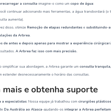
brecarregar a consulta
-imagine-o como um
copo de água
:
você continuar adicionando mais ferramentas, a água transbordará (o
sulta aumenta).
ez disso, otimize
Remoção de etapas redundantes
e
substituindo-a
ulações da Arbrea
.
s de antes e depois apenas para mostrar a experiência cirúrgica
n
esultados.
A Arbrea faz isso com mais precisão.
Ao simplificar sua abordagem, a Arbrea garante um
consulta tranquila,
 estender desnecessariamente o horário das consultas.
 mais e obtenha suporte
 a especialistas
: Nossa equipe já trabalhou com
cirurgiões plástico
de
Da Austrália ao Alasca
-ajudando-os
integrar a Arbrea perfeita