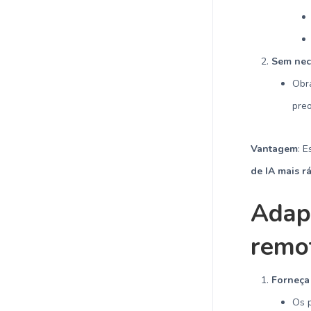
Sem nec
Obr
pre
Vantagem
: 
de IA mais r
Adap
remo
Forneça
Os p