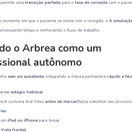
o permite uma
transição perfeita
para o
fase de consulta
com o pacie
No momento em que o paciente se senta com o cirurgião, o
A simulação
onomizando tempo e melhorando o fluxo de trabalho.
do o Arbrea como um
issional autônomo
alha
sem um assistente
, integrando a Arbrea permanece
rápido e fáci
os no estágio habitual
ocê costuma tirar fotos
antes de marcar
Basta substituir seu process
rea
.
 um
iPad ou iPhone
para tomar:
Vista frontal