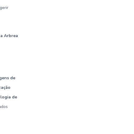
gerir
 a Arbrea
gens de
zação
ologia de
ados