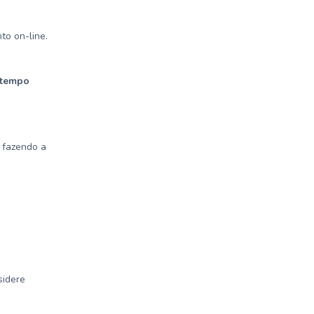
o on-line.
 tempo
, fazendo a
sidere