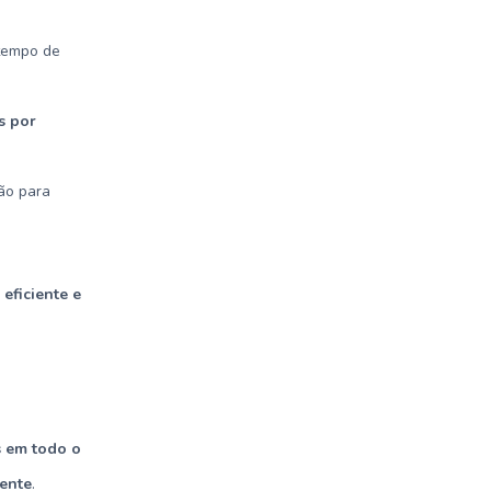
 tempo de
s por
ão para
 eficiente e
s em todo o
mente
.