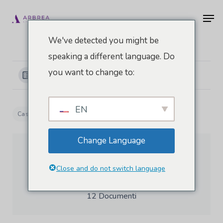
Vai
Men
al
contenuto
We've detected you might be
principale
speaking a different language. Do
you want to change to:
Visualizza le categorie
EN
Casa
Documenti
Arbrea Face Academy
Change Language
Close and do not switch language
Arbrea Face Academy
12 Documenti