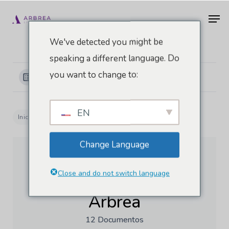
Ir
Men
al
contenido
We've detected you might be
principal
speaking a different language. Do
you want to change to:
Ver categorías
EN
Inicio
Docs
Academia del Rostro Arbrea
Change Language
Close and do not switch language
Academia del Rostro
Arbrea
12 Documentos