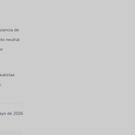
iciencia de
nto neutral
er
ealistas
.
mayo de 2026