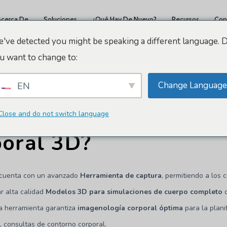
Acerca De
Soluciones
¿Qué Hay De Nuevo?
Recursos
Con
've detected you might be speaking a different language. 
u want to change to:
cs
Cuerpo Arbrea
¿Cómo creo un modelo corporal 3D?
Change Language
EN
mo creo un modelo
Close and do not switch language
poral 3D?
 cuenta con un avanzado
Herramienta de captura
, permitiendo a los 
ar alta calidad
Modelos 3D para simulaciones de cuerpo completo
ta herramienta garantiza
imagenología corporal óptima
para la plani
, consultas de contorno corporal.