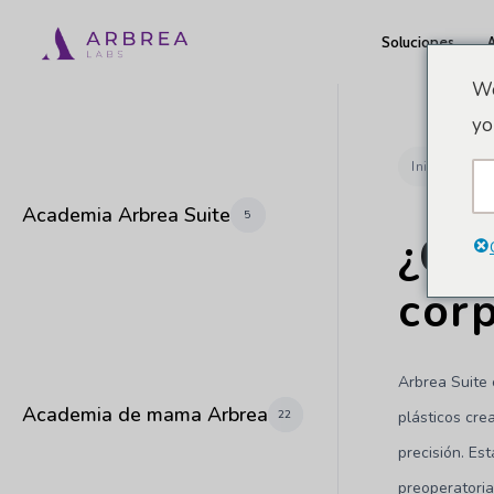
Ir
Soluciones
al
contenido
We
principal
yo
Inicio
Do
Academia Arbrea Suite
5
¿Có
cor
Arbrea Suite
Academia de mama Arbrea
22
plásticos cre
precisión. Es
preoperatoria