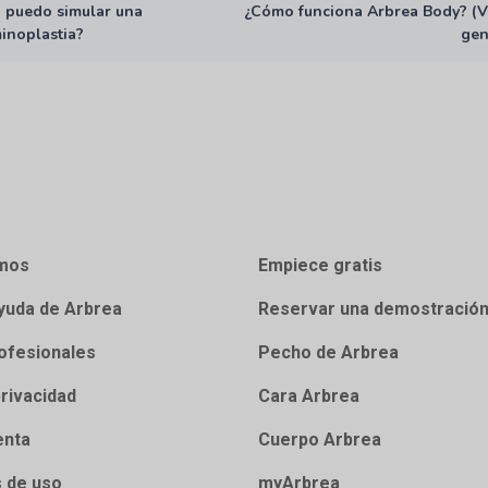
 puedo simular una
¿Cómo funciona Arbrea Body? (V
inoplastia?
gen
mos
Empiece gratis
yuda de Arbrea
Reservar una demostració
ofesionales
Pecho de Arbrea
privacidad
Cara Arbrea
enta
Cuerpo Arbrea
 de uso
myArbrea