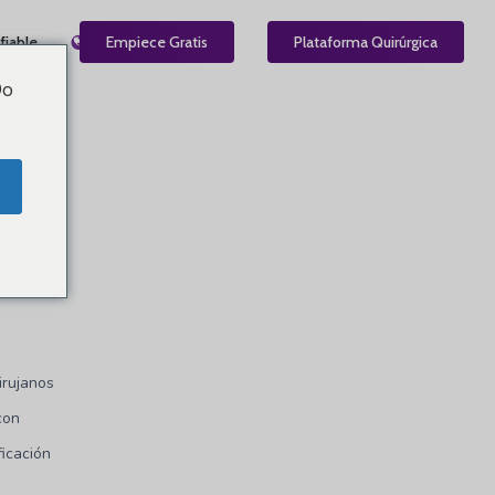
fiable
ES
Empiece Gratis
Plataforma Quirúrgica
Do
cirujanos
con
ficación