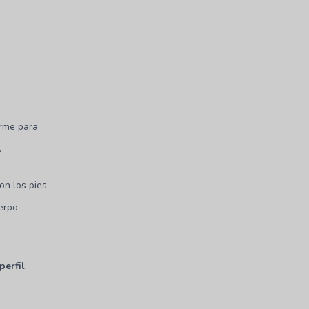
orme para
.
on los pies
erpo
perfil
.