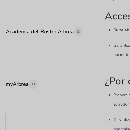
Acces
Suite ab
Academia del Rostro Arbrea
12
Garantiz
paciente
¿Por 
myArbrea
13
Proporc
el abdom
Garanti
abdomino