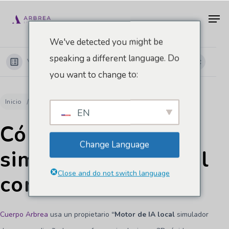
Ir
Men
al
contenido
We've detected you might be
principal
speaking a different language. Do
Ver categorías
you want to change to:
Inicio
Docs
Cuerpo Arbrea
Cómo compartir la simulación corporal con los pacientes
EN
Cómo compartir la
Change Language
simulación corporal
Close and do not switch language
con los pacientes
Cuerpo Arbrea
usa un propietario
“Motor de IA local
simulador