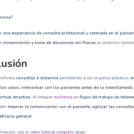
nciona?
ce
una experiencia de consulta profesional y centrada en el pacien
za
comunicación y toma de decisiones sin fisuras
en entornos remoto
lusión
nsforma
consultas a distancia
permitiendo a los cirujanos plásticos
e
los casos, interactuar con los pacientes antes de la videollamada 
irtual atractiva
. Al integrar
myArbrea
en
flujos de trabajo de telem
eden
mejorar la comunicación con el paciente, agilizar las consulta
eficacia general
.
ormación, vea el
video tutorial completo
abajo.