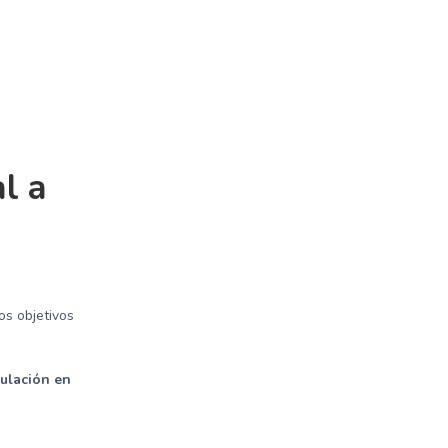
l a
os objetivos
mulación en