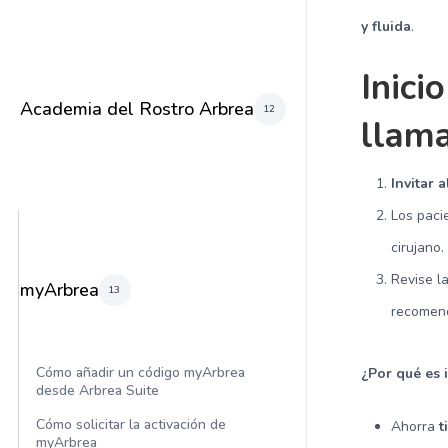
y fluida
.
Inici
Academia del Rostro Arbrea
12
llam
Invitar 
Los pac
cirujano.
Revise l
myArbrea
13
recomend
Cómo añadir un código myArbrea
¿Por qué es 
desde Arbrea Suite
Cómo solicitar la activación de
Ahorra
t
myArbrea