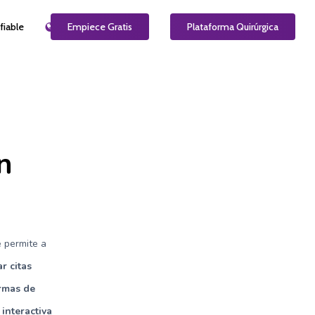
fiable
ES
Empiece Gratis
Plataforma Quirúrgica
n
 permite a
r citas
rmas de
 interactiva