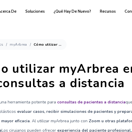
Acerca De
Soluciones
¿Qué Hay De Nuevo?
Recursos
Con
cs
myArbrea
Cómo utilizar myArbrea en las consultas a distancia
o utilizar myArbrea e
consultas a distancia
una herramienta potente para
consultas de pacientes a distancia
que
 plásticos
evaluar casos, recibir simulaciones de pacientes y prepara
n mayor eficacia
. Al utilizar myArbrea junto con
Zoom u otras platafo
a
Los cirujanos pueden ofrecer
experiencia del paciente profesional,