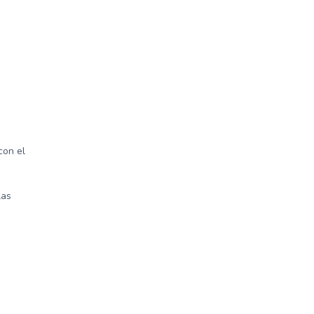
con el
las