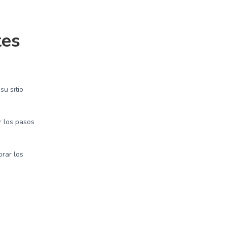
tes
u sitio
 los pasos
rar los