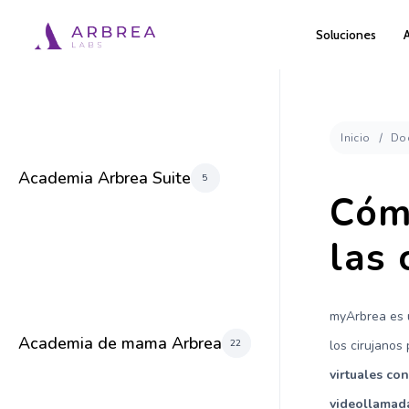
Ir
Soluciones
al
contenido
principal
Inicio
Do
Academia Arbrea Suite
5
Cóm
las 
myArbrea es 
Academia de mama Arbrea
22
los cirujanos
virtuales co
videollamad