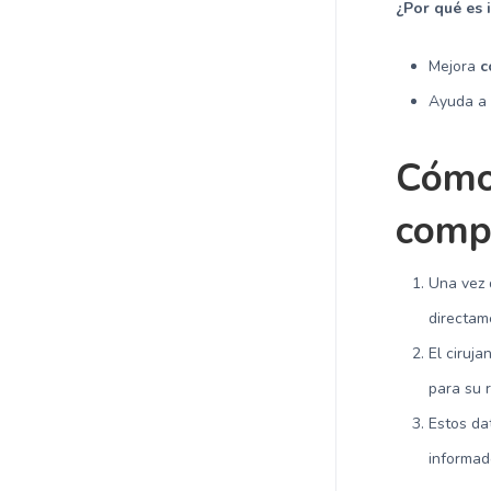
¿Por qué es 
Mejora
c
Ayuda a 
Cómo
compa
Una vez 
directame
El ciruj
para su r
Estos da
informad