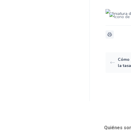
Cómo u
la tas
Quiénes so