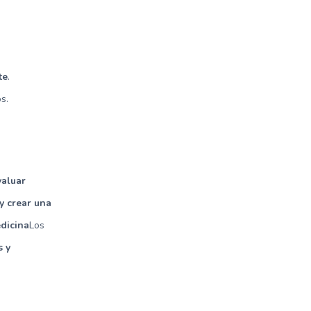
te
.
s.
valuar
y crear una
edicina
Los
s y