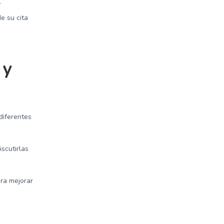
.
e su cita
 y
diferentes
scutirlas
ra mejorar