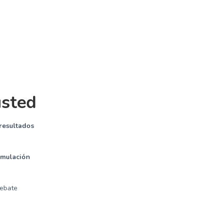
usted
 resultados
imulación
ebate