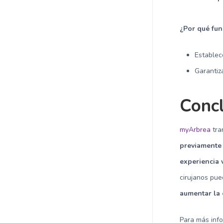
¿Por qué fu
Estable
Garanti
Conc
myArbrea
tra
previamente 
experiencia v
cirujanos pu
aumentar la 
Para más inf