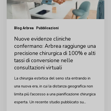
raggiunge
una
precisione
Blog Arbrea
Pubblicazioni
chirurgica
Nuove evidenze cliniche
di
confermano: Arbrea raggiunge una
100%
precisione chirurgica di 100% e alti
e
tassi di conversione nelle
alti
consultazioni virtuali
tassi
La chirurgia estetica del seno sta entrando in
di
una nuova era, in cui la distanza geografica non
conversione
limita più l'accesso a una pianificazione chirurgica
nelle
esperta. Un recente studio pubblicato su...
consultazioni
virtuali