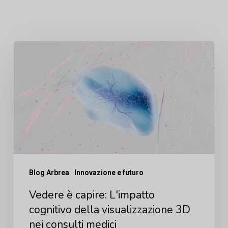
Vedere
è
capire:
L'impatto
cognitivo
della
visualizzazione
3D
Blog Arbrea
Innovazione e futuro
nei
Vedere è capire: L'impatto
consulti
cognitivo della visualizzazione 3D
medici
nei consulti medici