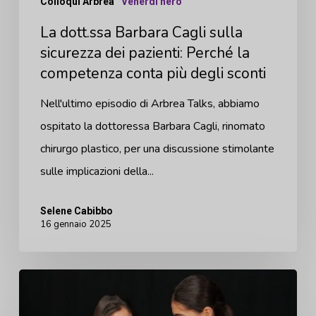
Colloqui Arbrea
Venerdì nero
Perché
La dott.ssa Barbara Cagli sulla
la
sicurezza dei pazienti: Perché la
competenza
competenza conta più degli sconti
conta
più
Nell'ultimo episodio di Arbrea Talks, abbiamo
degli
ospitato la dottoressa Barbara Cagli, rinomato
sconti
chirurgo plastico, per una discussione stimolante
sulle implicazioni della...
Selene Cabibbo
16 gennaio 2025
myArbrea:
Una