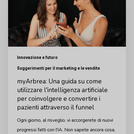
guida
su
come
utilizzare
l'intelligenza
artificiale
Innovazione e futuro
per
Suggerimenti per il marketing e le vendite
coinvolgere
e
myArbrea: Una guida su come
utilizzare l'intelligenza artificiale
convertire
per coinvolgere e convertire i
i
pazienti attraverso il funnel
pazienti
attraverso
Ogni giorno, al risveglio, vi accorgerete di nuovi
il
progressi fatti con l'IA. Non sapete ancora cosa,