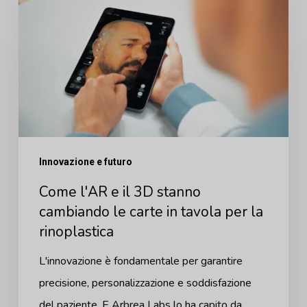
l'AR
e
il
3D
stanno
cambiando
le
Innovazione e futuro
carte
Come l'AR e il 3D stanno
in
cambiando le carte in tavola per la
tavola
rinoplastica
per
la
L'innovazione è fondamentale per garantire
rinoplastica
precisione, personalizzazione e soddisfazione
del paziente. E Arbrea Labs lo ha capito da