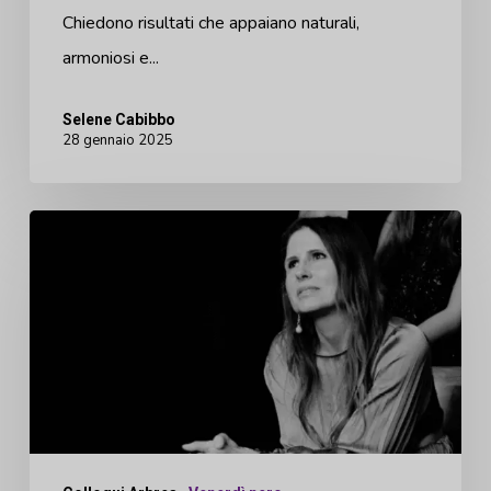
ottenere
Chiedono risultati che appaiano naturali,
risultati
armoniosi e...
naturali
Selene Cabibbo
28 gennaio 2025
La
dott.ssa
Barbara
Cagli
sulla
sicurezza
dei
pazienti: