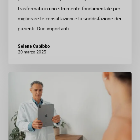
trasformata in uno strumento fondamentale per
migliorare le consultazioni e la soddisfazione dei
pazienti. Due importanti...
Selene Cabibbo
20 marzo 2025
Precisione
e
prestazioni:
L'aggiornamento
più
avanzato
della