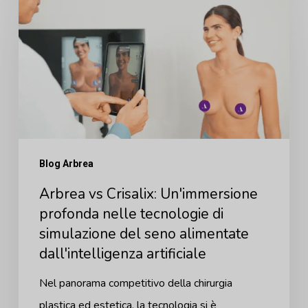
vs
Crisalix:
Un'immersione
profonda
nelle
tecnologie
di
Blog Arbrea
simulazione
Arbrea vs Crisalix: Un'immersione
del
profonda nelle tecnologie di
seno
simulazione del seno alimentate
alimentate
dall'intelligenza artificiale
dall'intelligenza
artificiale
Nel panorama competitivo della chirurgia
plastica ed estetica, la tecnologia si è