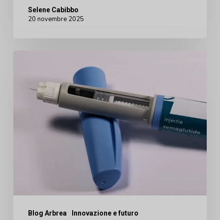
Selene Cabibbo
20 novembre 2025
Nuovo
accordo
sui
prezzi
dei
farmaci
per
la
perdita
di
Blog Arbrea
Innovazione e futuro
peso