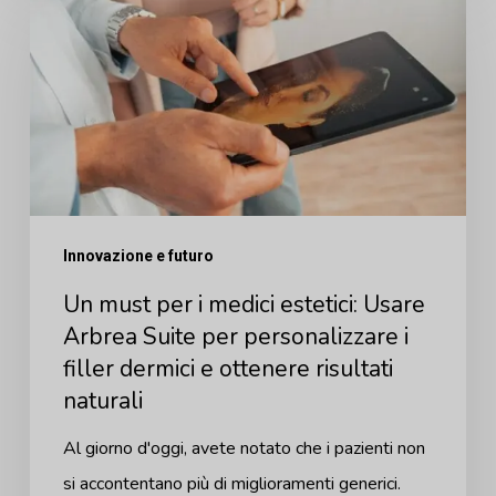
must
per
i
medici
estetici:
Usare
Arbrea
Innovazione e futuro
Suite
Un must per i medici estetici: Usare
per
Arbrea Suite per personalizzare i
personalizzare
filler dermici e ottenere risultati
i
naturali
filler
dermici
Al giorno d'oggi, avete notato che i pazienti non
e
si accontentano più di miglioramenti generici.