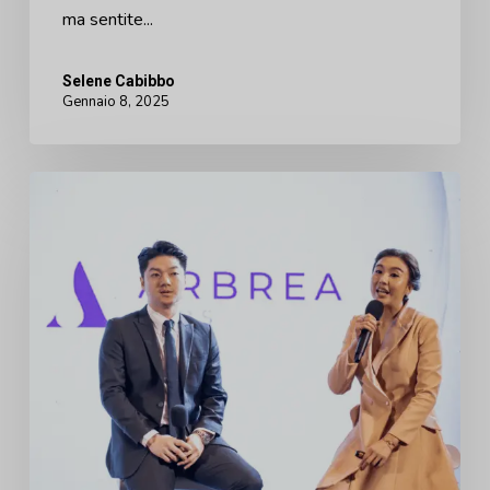
funnel
ma sentite...
Selene Cabibbo
Gennaio 8, 2025
Arbrea
nel
2024:
Un
anno
di
crescita
e
innovazione