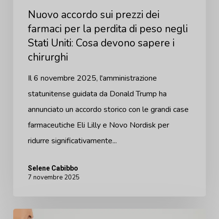
negli
Nuovo accordo sui prezzi dei
Stati
farmaci per la perdita di peso negli
Stati Uniti: Cosa devono sapere i
Uniti:
chirurghi
Cosa
devono
Il 6 novembre 2025, l'amministrazione
sapere
statunitense guidata da Donald Trump ha
i
annunciato un accordo storico con le grandi case
chirurghi
farmaceutiche Eli Lilly e Novo Nordisk per
ridurre significativamente...
Selene Cabibbo
7 novembre 2025
Arbrea