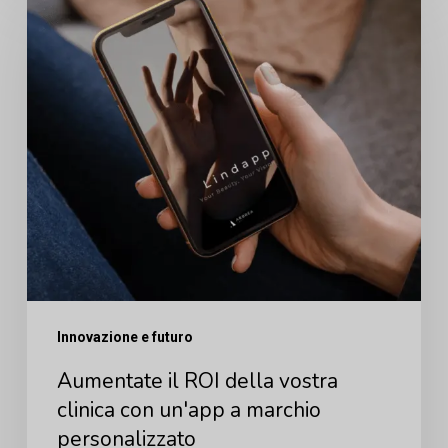
il
ROI
della
vostra
clinica
con
un'app
a
marchio
personalizzato
Innovazione e futuro
Aumentate il ROI della vostra
clinica con un'app a marchio
personalizzato