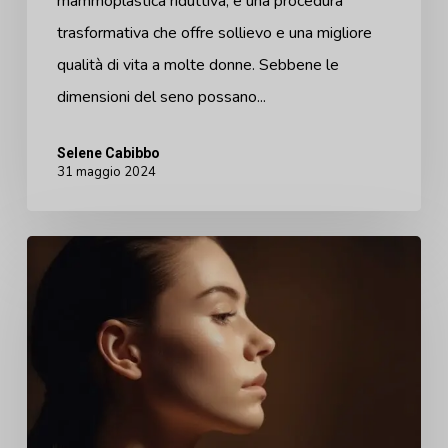
mammoplastica riduttiva, è una procedura
riduzione
trasformativa che offre sollievo e una migliore
del
qualità di vita a molte donne. Sebbene le
seno
dimensioni del seno possano...
Selene Cabibbo
31 maggio 2024
Cosa
aspettarsi
un
mese
dopo
l'intervento
di