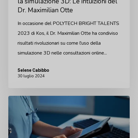
la simulazione 3D: Le intuizioni del
Dr. Maximilian Otte
Dr.
Maximilian
In occasione del POLYTECH BRIGHT TALENTS
Otte
2023 di Kos, il Dr. Maximilian Otte ha condiviso
risultati rivoluzionari su come l'uso della
simulazione 3D nelle consultazioni online...
Selene Cabibbo
30 luglio 2024
La
realtà
aumentata
trasforma