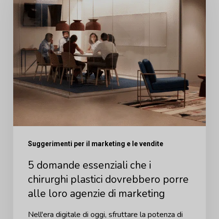
essenziali
che
i
chirurghi
plastici
dovrebbero
porre
alle
loro
agenzie
Suggerimenti per il marketing e le vendite
di
5 domande essenziali che i
marketing
chirurghi plastici dovrebbero porre
alle loro agenzie di marketing
Nell'era digitale di oggi, sfruttare la potenza di