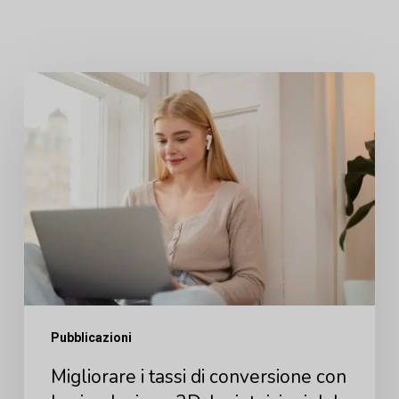
Migliorare
i
tassi
di
conversione
con
la
simulazione
3D:
Pubblicazioni
Le
intuizioni
Migliorare i tassi di conversione con
del