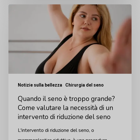
Quando
il
seno
è
troppo
grande?
Come
valutare
Notizie sulla bellezza
Chirurgia del seno
la
Quando il seno è troppo grande?
necessità
Come valutare la necessità di un
di
intervento di riduzione del seno
un
intervento
L'intervento di riduzione del seno, o
di