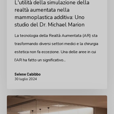
del
L'utilità della simulazione della
Dr.
realtà aumentata nella
mammoplastica additiva: Uno
Michael
studio del Dr. Michael Marion
Marion
La tecnologia della Realtà Aumentata (AR) sta
trasformando diversi settori medici e la chirurgia
estetica non fa eccezione. Una delle aree in cui
l'AR ha fatto un significativo...
Selene Cabibbo
30 luglio 2024
5
domande