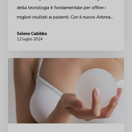
riduzione
della tecnologia è fondamentale per offrire i
del
migliori risultati ai pazienti. Con il nuovo Arbrea...
seno
in
Selene Cabibbo
12 luglio 2024
3D
Le
tendenze
della
mastoplastica
additiva
stanno
cambiando:
Ecco