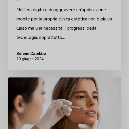
Nell'era digitale di oggi, avere un'applicazione
mobile per la propria clinica estetica non è più un
lusso ma una necessità. I progressi della
tecnologia, soprattutto...
Selene Cabibbo
10 giugno 2024
Cosa
succede
quando
si
smette
di