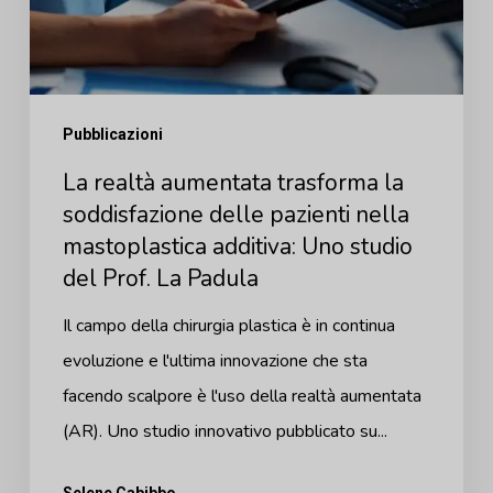
la
soddisfazione
delle
pazienti
Pubblicazioni
nella
La realtà aumentata trasforma la
mastoplastica
soddisfazione delle pazienti nella
additiva:
mastoplastica additiva: Uno studio
Uno
del Prof. La Padula
studio
del
Il campo della chirurgia plastica è in continua
Prof.
evoluzione e l'ultima innovazione che sta
La
facendo scalpore è l'uso della realtà aumentata
Padula
(AR). Uno studio innovativo pubblicato su...
Selene Cabibbo