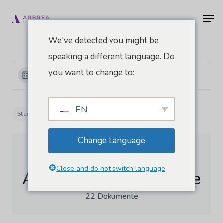
Zum
Men
Hauptinhalt
springen
We've detected you might be
speaking a different language. Do
you want to change to:
Kategorien anzeigen
EN
Startseite
Dokumente
Arbrea-Brust-Akademie
Change Language
Close and do not switch language
Arbrea-Brust-Akademie
22 Dokumente