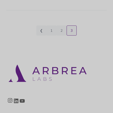
❮
1
2
3
Instagram
LinkedIn
YouTube