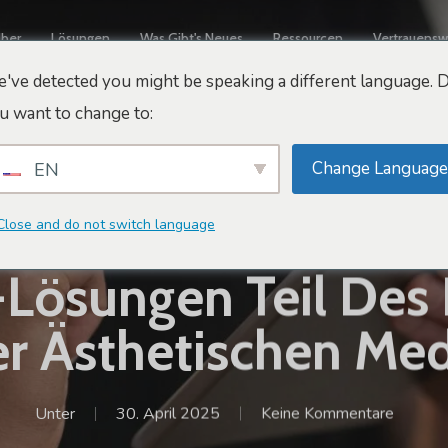
ber
Lösungen
Was Gibt's Neues
Ressourcen
Vertrauensw
've detected you might be speaking a different language. 
u want to change to:
Change Language
EN
Close and do not switch language
nnovation Und Zukunft
Marketing- Und Verkaufstip
Lösungen Teil Des
er Ästhetischen Med
Unter
30. April 2025
Keine Kommentare