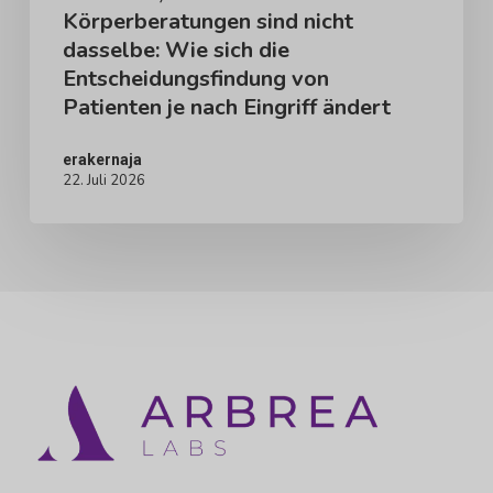
Körperberatungen sind nicht
von
dasselbe: Wie sich die
Patienten
Entscheidungsfindung von
je
Patienten je nach Eingriff ändert
nach
Eingriff
erakernaja
22. Juli 2026
ändert