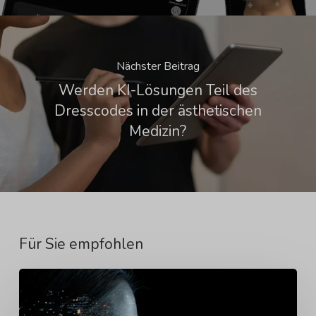
Nächster Beitrag
Werden KI-Lösungen Teil des
Dresscodes in der ästhetischen
Medizin?
Für Sie empfohlen
Warum
bessere