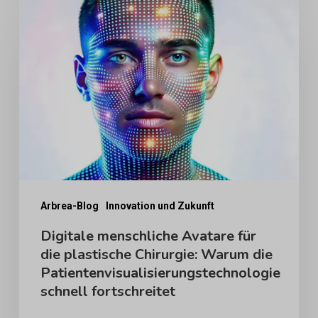
Digitale
menschliche
Avatare
für
die
plastische
Chirurgie:
Warum
die
Patientenvisualisierungstechnologie
Arbrea-Blog
Innovation und Zukunft
schnell
Digitale menschliche Avatare für
die plastische Chirurgie: Warum die
fortschreitet
Patientenvisualisierungstechnologie
schnell fortschreitet