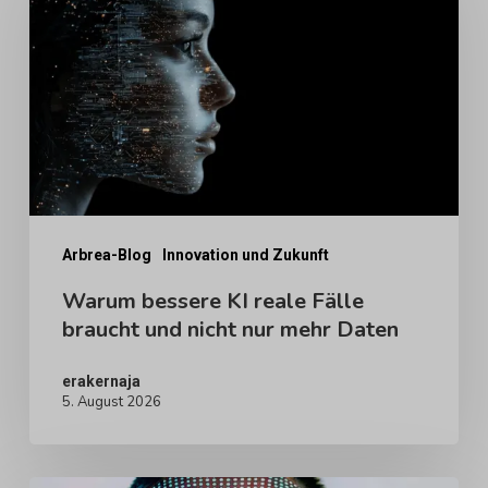
KI
reale
Fälle
braucht
und
nicht
nur
mehr
Arbrea-Blog
Innovation und Zukunft
Daten
Warum bessere KI reale Fälle
braucht und nicht nur mehr Daten
erakernaja
5. August 2026