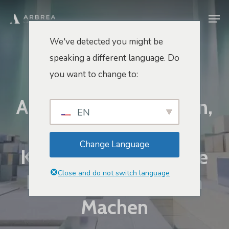
Zum
Men
Hauptinhalt
springen
We've detected you might be
speaking a different language. Do
Innovation Und Zukunft
you want to change to:
Marketing- Und Verkaufstipps
Arbrea Labs-Lösungen,
EN
Die KI, AR Und 3D
Change Language
Kombinieren Und Ihre
Close and do not switch language
Praxis Unaufhaltsam
Machen