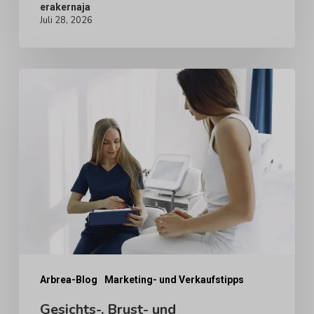
erakernaja
Juli 28, 2026
Gesichts-,
Brust-
und
Körperberatungen
sind
nicht
dasselbe:
Wie
sich
die
Arbrea-Blog
Marketing- und Verkaufstipps
Entscheidungsfindung
Gesichts-, Brust- und