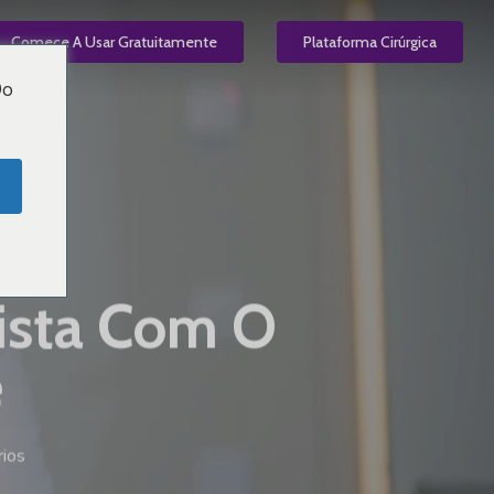
el
Comece A Usar Gratuitamente
PT
Plataforma Cirúrgica
Do
vista Com O
e
ios