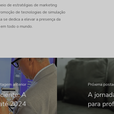
eio de estratégias de marketing
promoção de tecnologias de simulação
la se dedica a elevar a presença da
s em todo o mundo.
tagem anterior
Próxima post
ciente: A
A jorna
 até 2024
para prof