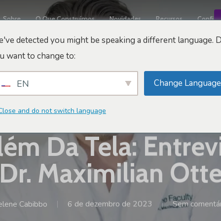
Sobre
O Que Construímos
Novidades
Recursos
Confiáv
've detected you might be speaking a different language. 
u want to change to:
Change Language
EN
Close and do not switch language
Conversas Sobre Arbrea
lém Da Tela: Entre
Dr. Maximilian Ott
elene Cabibbo
6 de dezembro de 2023
Sem comentár