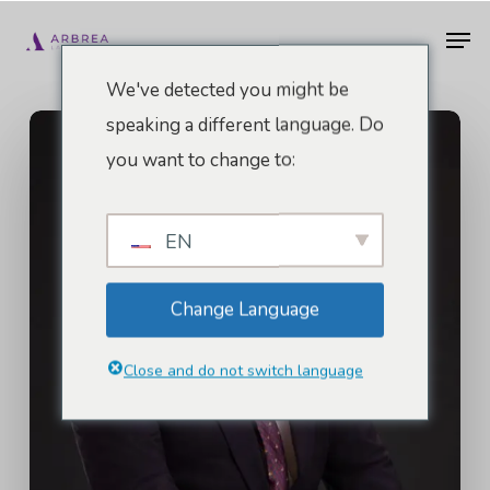
Pular
Men
para
o
We've detected you might be
conteúdo
speaking a different language. Do
principal
you want to change to:
EN
Change Language
Close and do not switch language