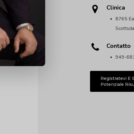
Clinica
8765 Eas
Scottsd
Contatto
949-68
Registratevi E 
Potenziale Risu