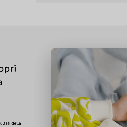
opri
a
ultati della