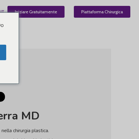
IT
Iniziare Gratuitamente
Piattaforma Chirurgica
Do
erra
MD
 nella chirurgia plastica.