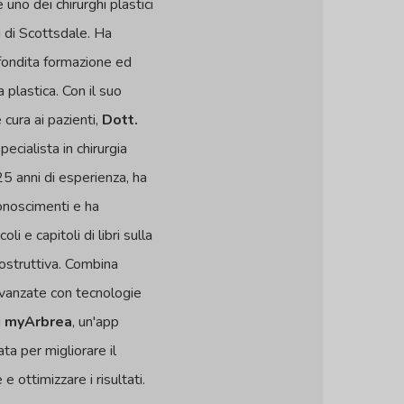
 uno dei chirurghi plastici
ti di Scottsdale. Ha
ondita formazione ed
a plastica. Con il suo
 cura ai pazienti,
Dott.
pecialista in chirurgia
25 anni di esperienza, ha
onoscimenti e ha
oli e capitoli di libri sulla
icostruttiva. Combina
avanzate con tecnologie
i
myArbrea
, un'app
ta per migliorare il
e ottimizzare i risultati.