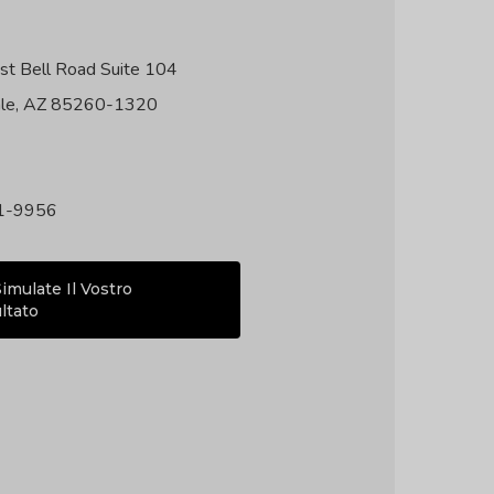
t Bell Road Suite 104
ale, AZ 85260-1320
1-9956
Simulate Il Vostro
ltato