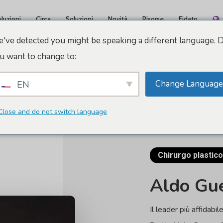
luzioni
Circa
Soluzioni
Novità
Risorse
Fidato
've detected you might be speaking a different language. 
u want to change to:
Change Language
EN
Close and do not switch language
Chirurgo plastico
Aldo
Gu
Il leader più affidabile