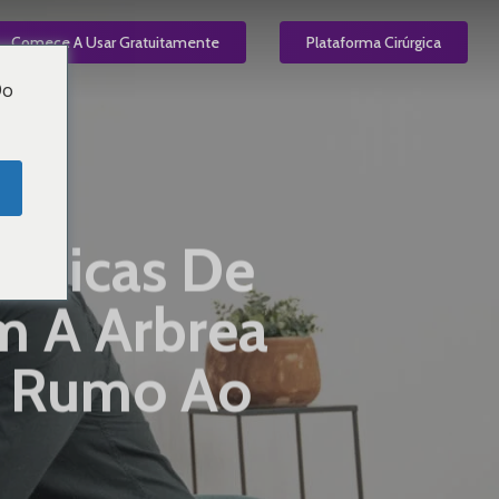
el
Comece A Usar Gratuitamente
PT
Plataforma Cirúrgica
Do
línicas De
m A Arbrea
o Rumo Ao