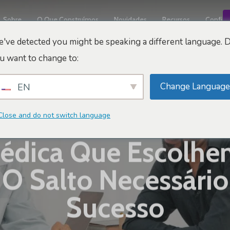
Sobre
O Que Construímos
Novidades
Recursos
Confiáv
've detected you might be speaking a different language. 
u want to change to:
Change Language
EN
Dicas De Marketing E Vendas
o Herói: Como As C
Close and do not switch language
Médica Que Escolhe
 O Salto Necessári
Sucesso