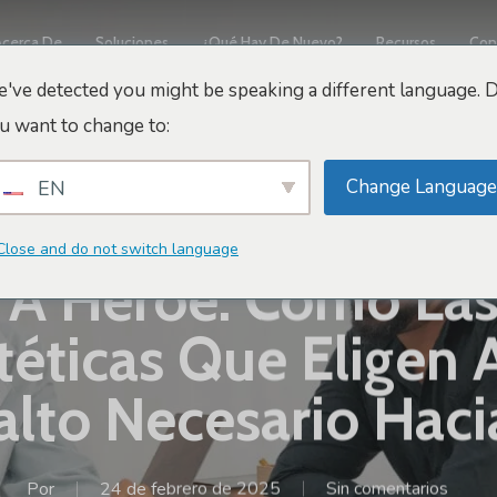
Acerca De
Soluciones
¿Qué Hay De Nuevo?
Recursos
Con
've detected you might be speaking a different language. 
u want to change to:
Change Language
EN
Consejos De Marketing Y Ventas
Close and do not switch language
 A Héroe: Cómo Las 
éticas Que Eligen 
alto Necesario Hacia
Por
24 de febrero de 2025
Sin comentarios