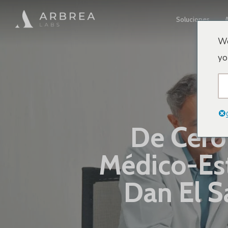
Ir
Soluciones
al
contenido
We
principal
yo
De Cero
Médico-Est
Dan El S