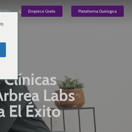
fiable
ES
Empiece Gratis
Plataforma Quirúrgica
Do
Clínicas
Arbrea Labs
 El Éxito