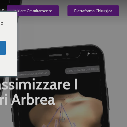
IT
Iniziare Gratuitamente
Piattaforma Chirurgica
Do
assimizzare I
ri Arbrea