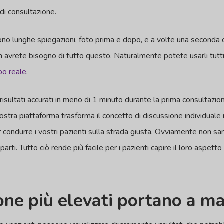
di consultazione.
no lunghe spiegazioni, foto prima e dopo, e a volte una seconda o t
on avrete bisogno di tutto questo. Naturalmente potete usarli tut
po reale
.
risultati accurati in meno di 1 minuto durante la prima consultaz
nostra piattaforma trasforma il concetto di discussione individuale 
ondurre i vostri pazienti sulla strada giusta. Ovviamente non sar
parti. Tutto ciò rende più facile per i pazienti capire il loro aspett
one più elevati portano a m