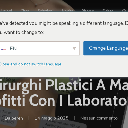
luzioni
Circa
Soluzioni
Novità
Risorse
Fidato
've detected you might be speaking a different language. 
u want to change to:
Change Language
EN
Close and do not switch language
Suggerimenti Per Il Marketing E Le Vendite
irurghi Plastici A M
fitti Con I Laborato
Da
beren
14 maggio 2025
Nessun commento