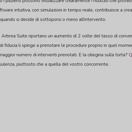
 i pazienti possono visualizzare chiaramente i risultati che potr
tware intuitiva, con simulazioni in tempo reale, contribuisce a cre
 quando si decide di sottoporsi o meno all'intervento.
Arbrea Suite riportano un aumento di 2 volte del tasso di conversi
i fiducia li spinge a prenotare le procedure proprio in quel moment
maggior numero di interventi prenotati. E la ciliegina sulla torta?
Q
nsulenza, piuttosto che a quella del vostro concorrente.