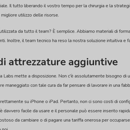
ale. Il tutto liberando il vostro tempo per la chirurgia e la strateg
migliore utilizzo delle risorse.
ilizzata da tutto il team? È semplice. Abbiamo materiali di formaz
ti. Inoltre, il team tecnico ha reso la nostra soluzione intuitiva e f
di attrezzature aggiuntive
a Labs mette a disposizione. Non c'è assolutamente bisogno di u
re maneggiato con tale cura da far pensare di lavorare in una fabbr
irettamente su iPhone o iPad. Pertanto, non ci sono costi di conf
davvero facile da usare e il personale può essere inserito rapid
costoso da cambiare o di pagare una tariffa onerosa per occupars
 noi.