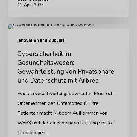
11. April 2023
Cybersicherheit
im
Innovation und Zukunft
Gesundheitswesen:
Cybersicherheit im
Gewährleistung
Gesundheitswesen:
von
Gewährleistung von Privatsphäre
Privatsphäre
und Datenschutz mit Arbrea
und
Wie ein verantwortungsbewusstes MedTech-
Datenschutz
Unternehmen den Unterschied für Ihre
mit
Patienten macht Mit dem Aufkommen von
Arbrea
Web3 und der zunehmenden Nutzung von IoT-
Technologien...