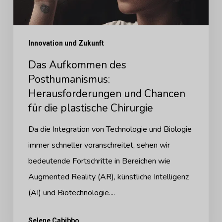
und
Chancen
für
Innovation und Zukunft
die
Das Aufkommen des
plastische
Posthumanismus:
Chirurgie
Herausforderungen und Chancen
für die plastische Chirurgie
Da die Integration von Technologie und Biologie
immer schneller voranschreitet, sehen wir
bedeutende Fortschritte in Bereichen wie
Augmented Reality (AR), künstliche Intelligenz
(AI) und Biotechnologie....
Selene Cabibbo