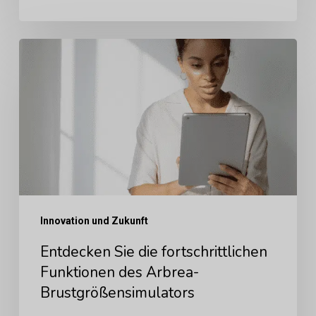
Entdecken
Sie
die
fortschrittlichen
Funktionen
des
Arbrea-
Brustgrößensimulators
Innovation und Zukunft
Entdecken Sie die fortschrittlichen
Funktionen des Arbrea-
Brustgrößensimulators