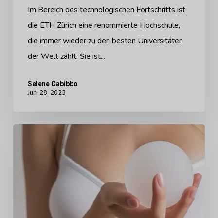
von
Im Bereich des technologischen Fortschritts ist
der
die ETH Zürich eine renommierte Hochschule,
ETH
die immer wieder zu den besten Universitäten
Zürich
der Welt zählt. Sie ist...
Selene Cabibbo
Juni 28, 2023
Die
versteckten
Kosten
der
Schönheit:
Erforschung