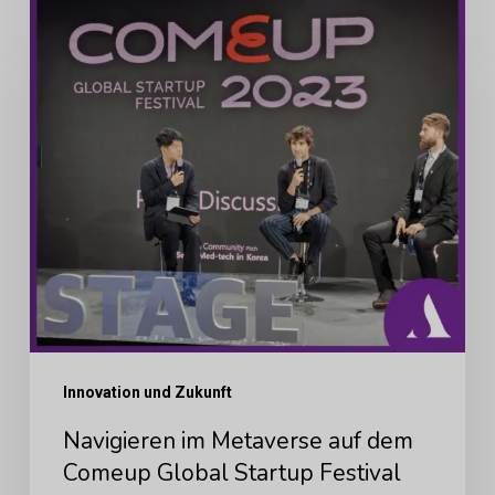
Navigieren
im
Metaverse
auf
dem
Comeup
Global
Startup
Festival
2023
mit
Arbrea
Innovation und Zukunft
Labs
Navigieren im Metaverse auf dem
Comeup Global Startup Festival