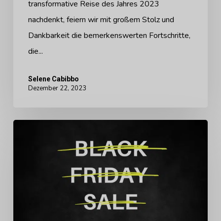
transformative Reise des Jahres 2023
nachdenkt, feiern wir mit großem Stolz und
Dankbarkeit die bemerkenswerten Fortschritte,
die...
Selene Cabibbo
Dezember 22, 2023
Warum
Arbrea
Labs
auf
den
Schwarzen