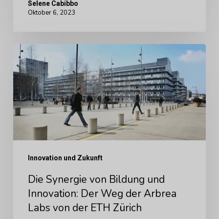
Selene Cabibbo
Oktober 6, 2023
Die
Synergie
von
Bildung
und
Innovation:
Der
Innovation und Zukunft
Weg
der
Die Synergie von Bildung und
Arbrea
Innovation: Der Weg der Arbrea
Labs von der ETH Zürich
Labs