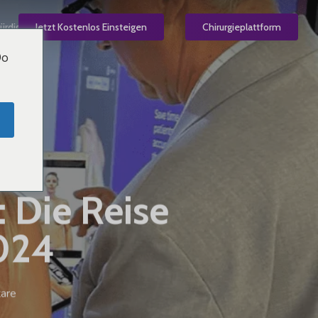
ürdig
Jetzt Kostenlos Einsteigen
DE
Chirurgieplattform
Do
: Die Reise
2024
are