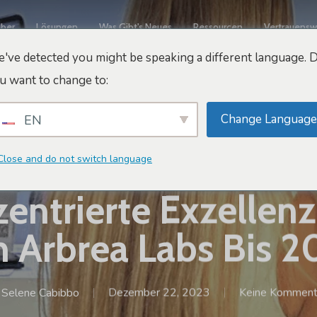
ber
Lösungen
Was Gibt's Neues
Ressourcen
Vertrauensw
've detected you might be speaking a different language. 
u want to change to:
Change Language
EN
Close and do not switch language
Innovation Und Zukunft
entrierte Exzellenz
 Arbrea Labs Bis 
Selene Cabibbo
Dezember 22, 2023
Keine Komment