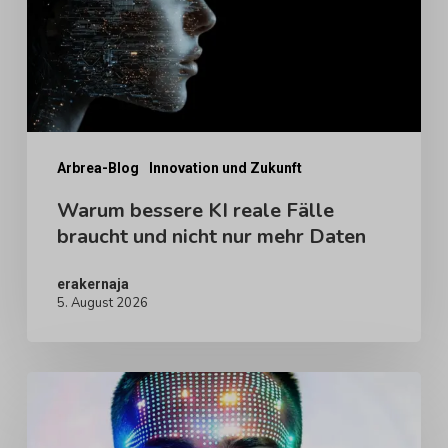
Fälle
braucht
und
nicht
nur
mehr
Arbrea-Blog
Innovation und Zukunft
Daten
Warum bessere KI reale Fälle
braucht und nicht nur mehr Daten
erakernaja
5. August 2026
Digitale
menschliche