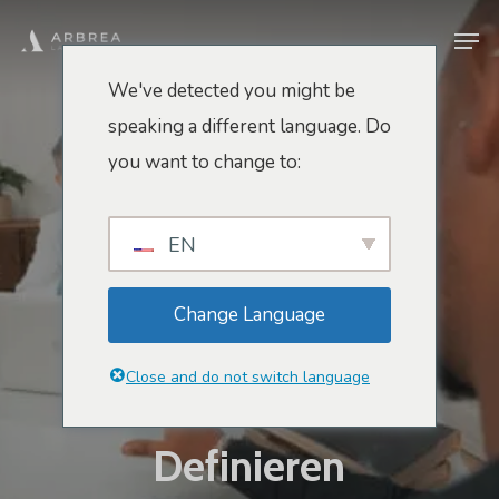
Zum
Men
Hauptinhalt
springen
We've detected you might be
speaking a different language. Do
Arbrea-Blog
you want to change to:
Arbrea Vs. Canfield
(Vectra 3D): Die
EN
Zukunft Der
Change Language
Ästhetischen
Close and do not switch language
Simulationen Neu
Definieren