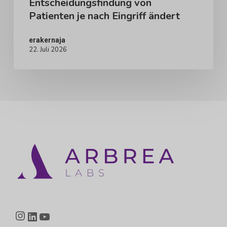
Entscheidungsfindung von
je
Patienten je nach Eingriff ändert
nach
Eingriff
erakernaja
22. Juli 2026
ändert
Instagram
LinkedIn
YouTube