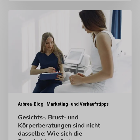
Gesichts-,
Brust-
und
Körperberatungen
sind
nicht
dasselbe:
Wie
sich
die
Arbrea-Blog
Marketing- und Verkaufstipps
Entscheidungsfindung
Gesichts-, Brust- und
Körperberatungen sind nicht
von
dasselbe: Wie sich die
Patienten