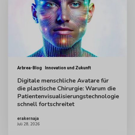
Avatare
für
die
plastische
Chirurgie:
Warum
die
Patientenvisualisierungstechnologie
Arbrea-Blog
Innovation und Zukunft
schnell
Digitale menschliche Avatare für
die plastische Chirurgie: Warum die
fortschreitet
Patientenvisualisierungstechnologie
schnell fortschreitet
erakernaja
Juli 28, 2026