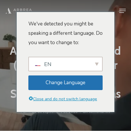
Ir
Men
al
contenido
We've detected you might be
principal
speaking a different language. Do
Blog Arbrea
you want to change to:
Arbrea Contra Canfield
(Vectra 3D): Redefinir
EN
El Futuro De Las
Change Language
Simulaciones Estéticas
Close and do not switch language
Por
26 de septiembre de 2025
Sin comentarios