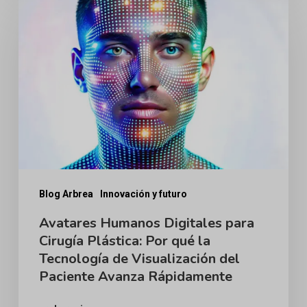
Humanos
Digitales
para
Cirugía
Plástica:
Por
qué
la
Tecnología
Blog Arbrea
Innovación y futuro
de
Avatares Humanos Digitales para
Cirugía Plástica: Por qué la
Visualización
Tecnología de Visualización del
del
Paciente Avanza Rápidamente
Paciente
Avanza