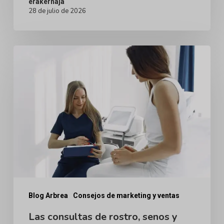
erakernaja
28 de julio de 2026
Rápidamente
Las
consultas
de
rostro,
senos
y
cuerpo
no
son
lo
Blog Arbrea
Consejos de marketing y ventas
mismo:
Las consultas de rostro, senos y