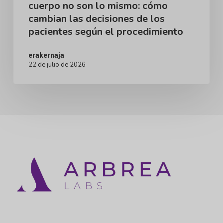
cuerpo no son lo mismo: cómo
cómo
cambian las decisiones de los
cambian
pacientes según el procedimiento
las
decisiones
erakernaja
22 de julio de 2026
de
los
pacientes
según
el
procedimiento
Instagram
LinkedIn
YouTube