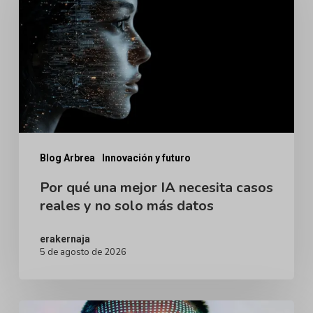
una
mejor
IA
necesita
casos
reales
y
no
Blog Arbrea
Innovación y futuro
solo
Por qué una mejor IA necesita casos
reales y no solo más datos
más
datos
erakernaja
5 de agosto de 2026
Avatares