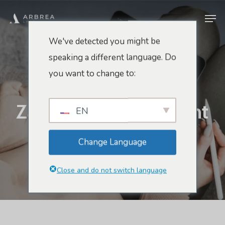
Zum
Men
Hauptinhalt
springen
We've detected you might be
speaking a different language. Do
Marketing- Und Verkaufstipps
you want to change to:
Eine Umwandlung
Zahlt Das Abonnement
EN
Von Arbrea Labs
Change Language
Unter
beren
August 2, 2025
Keine Kommentare
Close and do not switch language