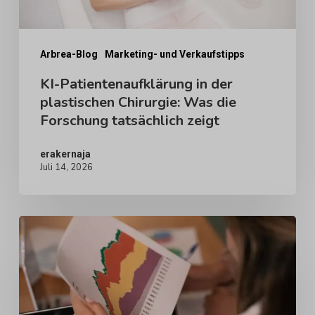
die
Forschung
tatsächlich
Arbrea-Blog
Marketing- und Verkaufstipps
zeigt
KI-Patientenaufklärung in der
plastischen Chirurgie: Was die
Forschung tatsächlich zeigt
erakernaja
Juli 14, 2026
Warum
die
Nachfrage
nach