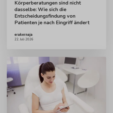
Körperberatungen sind nicht
von
dasselbe: Wie sich die
Patienten
Entscheidungsfindung von
je
Patienten je nach Eingriff ändert
nach
Eingriff
erakernaja
22. Juli 2026
ändert
KI-
Patientenaufklärung
in
der
plastischen
Chirurgie:
Was