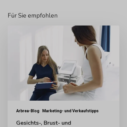
Für Sie empfohlen
Gesichts-,
Brust-
und
Körperberatungen
sind
nicht
dasselbe:
Wie
sich
die
Arbrea-Blog
Marketing- und Verkaufstipps
Entscheidungsfindung
Gesichts-, Brust- und