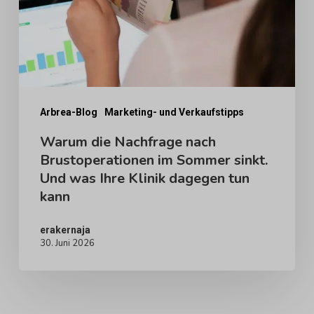
Brustoperationen
im
Sommer
sinkt.
Und
was
Arbrea-Blog
Marketing- und Verkaufstipps
Ihre
Warum die Nachfrage nach
Brustoperationen im Sommer sinkt.
Klinik
Und was Ihre Klinik dagegen tun
dagegen
kann
tun
kann
erakernaja
30. Juni 2026