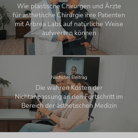
Wie plastische Chirurgen und Ärzte
für ästhetische Chirurgie ihre Patienten
mit Arbrea Labs auf natürliche Weise
aufwerten können
Nächster Beitrag
Die wahren Kosten der
Nichtanpassung an den Fortschritt im
Bereich der ästhetischen Medizin