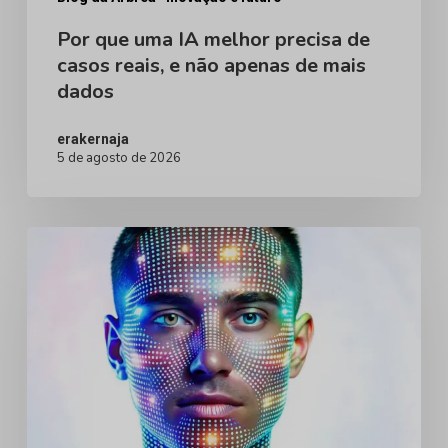
não
Por que uma IA melhor precisa de
casos reais, e não apenas de mais
apenas
dados
de
mais
erakernaja
dados
5 de agosto de 2026
Avatares
Humanos
Digitais
para
Cirurgia
Plástica:
Por