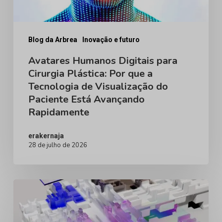
que
a
Tecnologia
Blog da Arbrea
Inovação e futuro
de
Avatares Humanos Digitais para
Cirurgia Plástica: Por que a
Visualização
Tecnologia de Visualização do
do
Paciente Está Avançando
Paciente
Rapidamente
Está
Avançando
erakernaja
28 de julho de 2026
Rapidamente
A
Ascensão
do