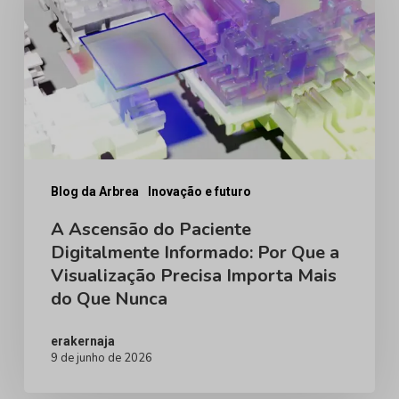
Paciente
Digitalmente
Informado:
Por
Que
a
Visualização
Blog da Arbrea
Inovação e futuro
Precisa
A Ascensão do Paciente
Digitalmente Informado: Por Que a
Importa
Visualização Precisa Importa Mais
Mais
do Que Nunca
do
Que
erakernaja
9 de junho de 2026
Nunca