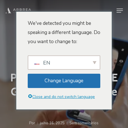
Pular
Men
para
o
We've detected you might be
conteúdo
speaking a different language. Do
Inovação E Futuro
principal
you want to change to:
Simule Os
Procedimentos Mais
EN
Procurados De 2025 E
Change Language
Ganhe A Confiança De
Close and do not switch language
Seus Pacientes
Por
julho 16, 2025
Sem comentários