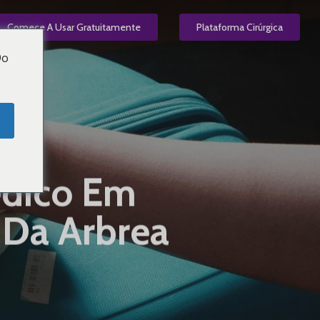
el
Comece A Usar Gratuitamente
PT
Plataforma Cirúrgica
Do
édico Em
o Da Arbrea