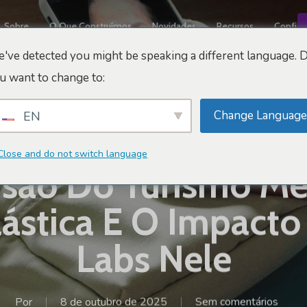
Sobre
O Que Construímos
Novidades
Recursos
Confiáv
've detected you might be speaking a different language. 
u want to change to:
Change Language
EN
Dicas De Marketing E Vendas
Close and do not switch language
são Do Turismo M
lástica E O Impact
Labs Nele
Por
8 de outubro de 2025
Sem comentários