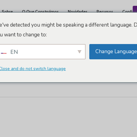
Sobre
O Que Construímos
Novidades
Recursos
Confiáv
've detected you might be speaking a different language. 
u want to change to:
Change Language
EN
SANT PAU
Close and do not switch language