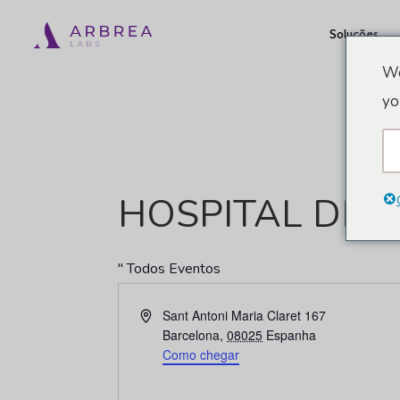
Pular
Soluções
para
o
We
conteúdo
yo
principal
HOSPITAL DE 
" Todos Eventos
Endereço
Sant Antoni Maria Claret 167
Barcelona
,
08025
Espanha
Como chegar