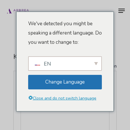
Zum
Men
Hauptinhalt
springen
We've detected you might be
speaking a different language. Do
you want to change to:
KRANKENHAUS DE SANT PAU
EN
" Alle Veranstaltungen
Adresse
Sant Antoni Maria Claret 167
Change Language
Barcelona
,
08025
Spanien
Wegbeschreibung
Close and do not switch language