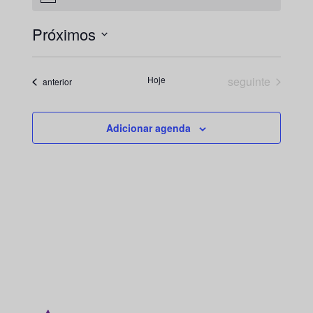
Próximos
Selecione
a
Eventos
Hoje
seguinte
Eventos
anterior
data.
Adicionar agenda