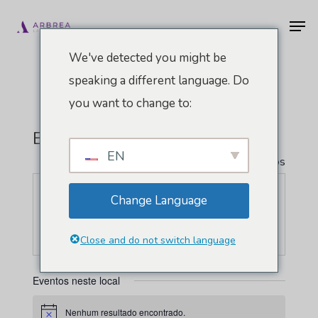
Pular
Men
para
o
We've detected you might be
conteúdo
speaking a different language. Do
principal
you want to change to:
Evento Mz
EN
" Todos Eventos
Endereço
Via C. Farini, 81
Change Language
Milão
,
20159
Itália
Como chegar
Close and do not switch language
Eventos neste local
Nenhum resultado encontrado.
Aviso