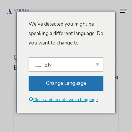
Pular
Men
para
o
We've detected you might be
conteúdo
speaking a different language. Do
principal
you want to change to:
Centro De Convenções De Miami
EN
Beach
" Todos Eventos
Change Language
Endereço
1901 Convention Ctr Dr
Miami Beach
,
FL
33139
Estados Unidos
Close and do not switch language
Como chegar