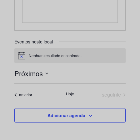
Eventos neste local
Nenhum resultado encontrado.
Aviso
Próximos
Selecione
a
Eventos
Hoje
seguinte
Eventos
anterior
data.
Adicionar agenda