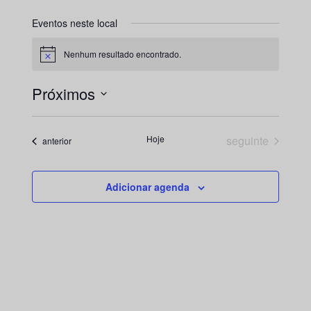
Eventos neste local
Nenhum resultado encontrado.
Aviso
Próximos
Selecione
a
Eventos
Hoje
seguinte
Eventos
anterior
data.
Adicionar agenda