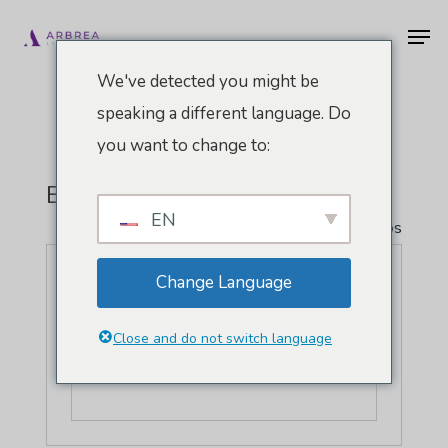
Pular
Men
para
o
We've detected you might be
conteúdo
speaking a different language. Do
principal
you want to change to:
Boston, EUA
EN
" Todos Eventos
Change Language
Close and do not switch language