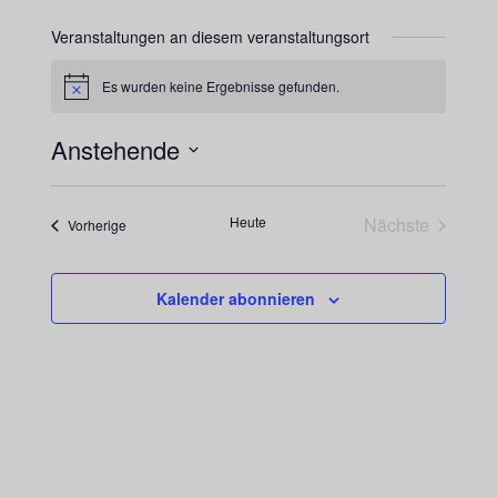
Veranstaltungen an diesem veranstaltungsort
Es wurden keine Ergebnisse gefunden.
Hinweis
Anstehende
Datum
wählen.
Heute
Nächste
Veranstaltungen
Vorherige
Veranstaltu
Kalender abonnieren