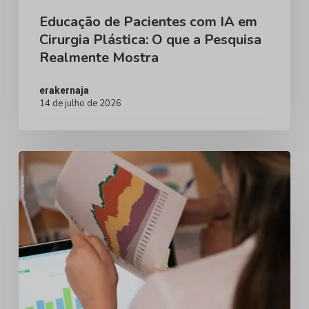
a
Educação de Pacientes com IA em
Cirurgia Plástica: O que a Pesquisa
Pesquisa
Realmente Mostra
Realmente
Mostra
erakernaja
14 de julho de 2026
Por
que
a
demanda
por
procedimentos
mamários