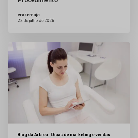
Procedimento
Decisão
do
erakernaja
22 de julho de 2026
Paciente
Muda
por
Educação
Procedimento
de
Pacientes
com
IA
em
Cirurgia
Plástica:
O
que
Blog da Arbrea
Dicas de marketing e vendas