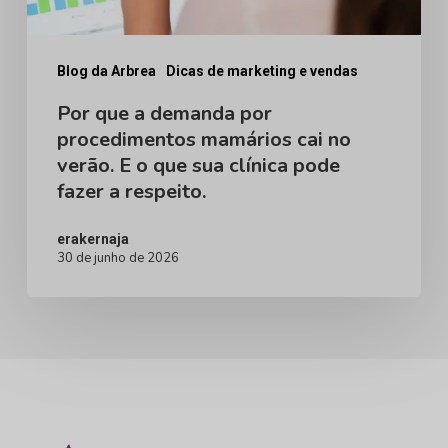
cai
no
verão.
Blog da Arbrea
Dicas de marketing e vendas
E
Por que a demanda por
procedimentos mamários cai no
o
verão. E o que sua clínica pode
que
fazer a respeito.
sua
clínica
erakernaja
30 de junho de 2026
pode
fazer
a
respeito.